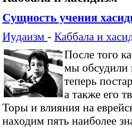
Сущность учения хасид
Иудаизм
-
Каббала и хаси
После того к
мы обсудили 
теперь поста
а также его т
Торы и влияния на еврейс
находим пять наиболее з