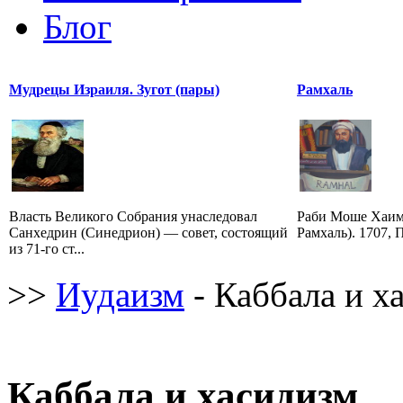
Блог
Мудрецы Израиля. Зугот (пары)
Рамхаль
Власть Великого Собрания унаследовал
Раби Моше Хаим
Санхедрин (Синедрион) — совет, состоящий
Рамхаль). 1707, 
из 71-го ст...
>>
Иудаизм
- Каббала и х
Каббала и хасидизм