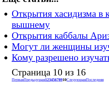
Открытия хасидизма в к
вышнему
Открытия каббалы Ари
Могут ли женщины изуч
Кому разрешено изучат
Страница 10 из 16
Первая
Предыдущая
1
2
3
4
5
6
7
8
9
10
Следующая
Последняя