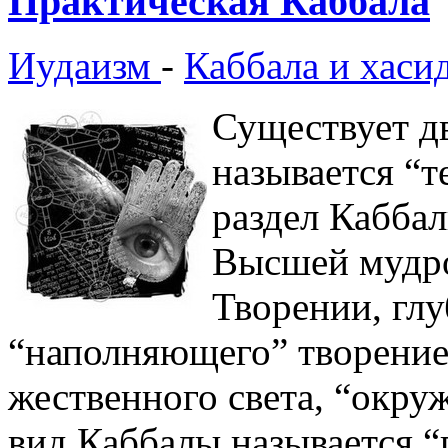
Практическая Каббала
Иудаизм
-
Каббала и хаси
Существует д
называется “т
раздел Кабба
Высшей мудро
Творении, гл
“наполняющего” творение,
жественного света, “окру
вид Каббалы называется “