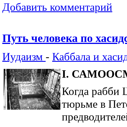
Добавить комментарий
Путь человека по хаси
Иудаизм
-
Каббала и хаси
I. САМОО
Когда рабби 
тюрьме в Пете
предводителе