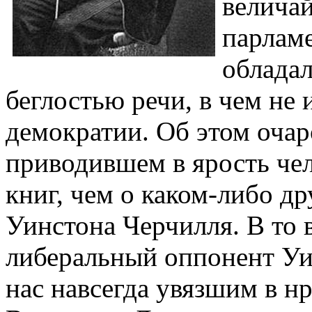
велича
парлам
облада
беглостью речи, в чем не 
демократии. Об этом оча
приводившем в ярость че
книг, чем о каком-либо д
Уинстона Черчилля. В то в
либеральный оппонент Уи
нас навсегда увязшим в н