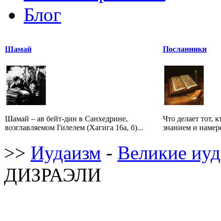
Блог
Шамай
Посланники
Шамай – ав бейт-дин в Санхедрине,
Что делает тот, 
возглавляемом Гилелем (Хагига 16а, б)...
знанием и намере
>>
Иудаизм
-
Великие иуд
ДИЗРАЭЛИ