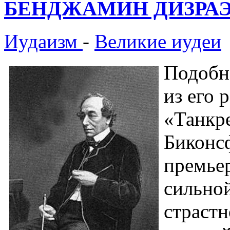
БЕНДЖАМИН ДИЗРА
Иудаизм
-
Великие иудеи
Подобн
из его 
«Танкр
Биконс
премье
сильно
страстн