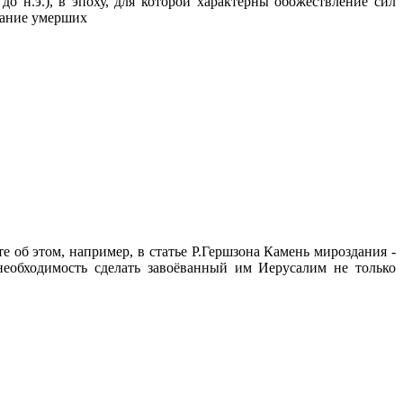
о н.э.), в эпоху, для которой характерны обожествление сил
итание умерших
 об этом, например, в статье Р.Гершзона Камень мироздания -
необходимость сделать завоёванный им Иерусалим не только