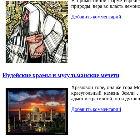
В примитивной форме еврейска
природы, вера во власть демон
Добавить комментарий
Иудейские храмы и мусульманские мечети
Храмовой горе, она же гора Мо
краеугольный камень Земли .
административной, но и духовн
Добавить комментарий