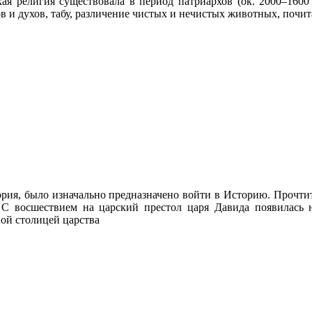
я религия существовала в период патриархов (ок. 2000–1600 д
ов и духов, табу, различение чистых и нечистых животных, поч
рия, было изначально предназначено войти в Историю. Прочтите
 С восшествием на царский престол царя Давида появилась 
ой столицей царства