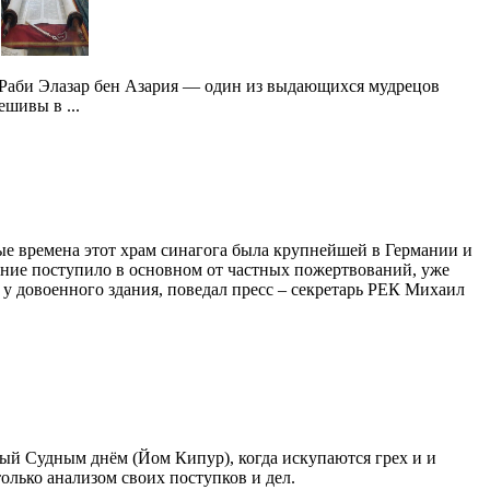
Раби Элазар бен Азария — один из выдающихся мудрецов
ешивы в ...
ые времена этот храм синагога была крупнейшей в Германии и
ание поступило в основном от частных пожертвований, уже
 у довоенного здания, поведал пресс – секретарь РЕК Михаил
емый Судным днём (Йом Кипур), когда искупаются грех и и
олько анализом своих поступков и дел.