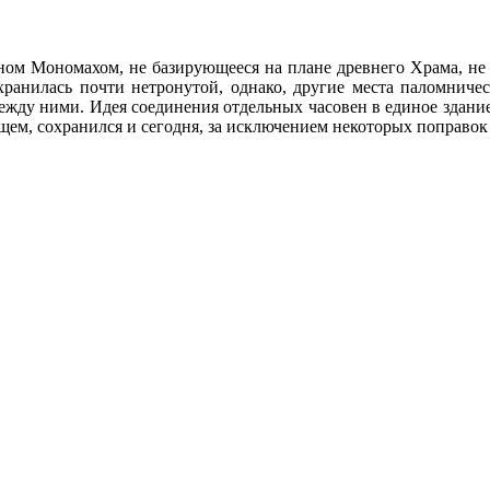
ном Мономахом, не базирующееся на плане древнего Храма, не м
хранилась почти нетронутой, однако, другие места паломниче
ежду ними. Идея соединения отдельных часовен в единое здани
щем, сохранился и сегодня, за исключением некоторых поправок