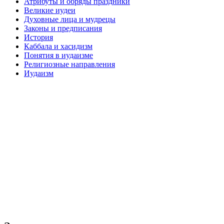
Атрибуты и обряды праздники
Великие иудеи
Духовные лица и мудрецы
Законы и предписания
История
Каббала и хасидизм
Понятия в иудаизме
Религиозные направления
Иудаизм