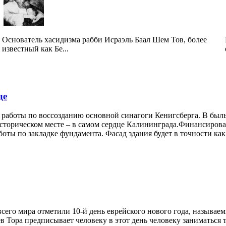
Основатель хасидизма рабби Исраэль Баал Шем Тов, более
известный как Бе...
де
е работы по воссозданию
основной синагоги Кенигсберга. В был
 историческом месте – в самом сердце Калининграда.Финансиров
аботы по закладке фундамента. Фасад здания будет в точности
как
 всего мира отметили 10-й день еврейского нового года, называ
 Тора предписывает человеку в этот день человеку заниматься т