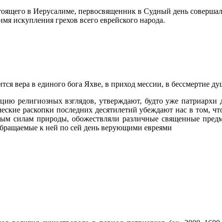
тоящего в Иерусалиме,
первосвященник в Судный день совершал 
имя искупления грехов всего еврейского народа.
ся вера в единого бога Яхве, в приход мессии, в бессмертие ду
цию религиозных взглядов, утверждают, будто уже патриархи 
еские раскопки последних десятилетий убеждают нас в том, что
ным силам природы, обожествляли различные священные пред
обращаемые к ней по сей день верующими евреями