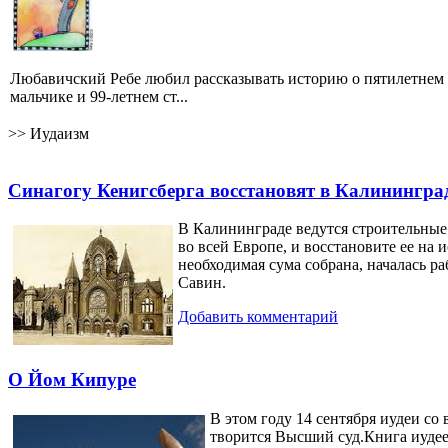
Любавичский Ребе любил рассказывать историю о пятилетнем
мальчике и 99-летнем ст...
>>
Иудаизм
Синагогу Кенигсберга восстановят в Калинингра
В Калининграде
ведутся строительны
во всей Европе, и восстановите ее на
необходимая сума собрана, началась р
Савин.
Добавить комментарий
О Йом Кипуре
В этом году 14 сентября иудеи со
творится Высший суд.Книга иудеев