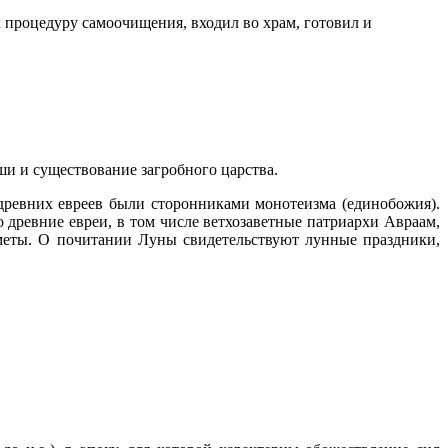
процедуру самоочищения, входил во храм, готовил и
ши и существование загробного царства.
древних евреев были сторонниками монотеизма (единобожия).
 древние евреи, в том числе ветхозаветные патриархи Авраам,
меты. О почитании Луны свидетельствуют лунные праздники,