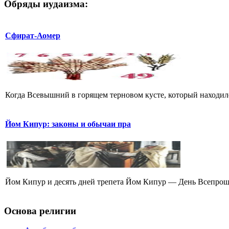
Обряды иудаизма:
Сфират-Аомер
Когда Всевышний в горящем терновом кусте, который находилс
Йом Кипур: законы и обычаи пра
Йом Кипур и десять дней трепета Йом Кипур — День Всепроще
Основа религии