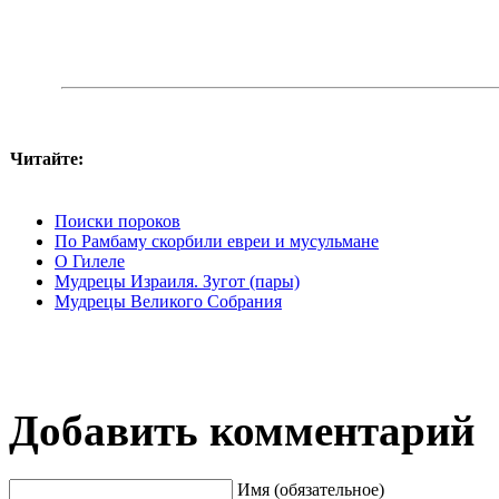
Читайте:
Поиски пороков
По Рамбаму скорбили евреи и мусульмане
О Гилеле
Мудрецы Израиля. Зугот (пары)
Мудрецы Великого Собрания
Добавить комментарий
Имя (обязательное)