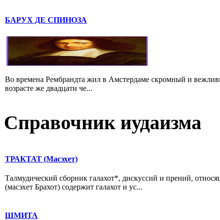
БАРУХ ДЕ СПИНОЗА
Во времена Рембрандта жил в Амстердаме скромный и вежлив
возрасте же двадцати че...
Справочник иудаизма
ТРАКТАТ (Масэхет)
Талмудический сборник галахот*, дискуссий и прений, относя
(масэхет Брахот) содержит галахот и ус...
ШМИТА