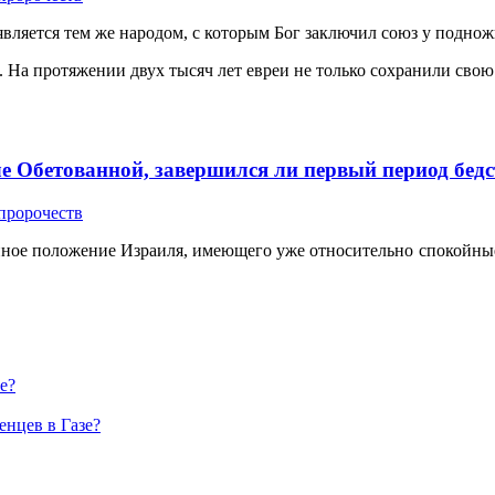
 является тем же народом, с которым Бог заключил союз у подно
 2). На протяжении двух тысяч лет евреи не только сохранили сво
ле Обетованной, завершился ли первый период бед
 пророчеств
ое положение Израиля, имеющего уже относительно спокойные гра
е?
енцев в Газе?