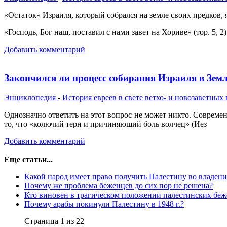
«Остаток» Израиля, который собрался на земле своих предков,
«Господь, Бог наш, поставил с нами завет на Хориве» (тор. 5,
Добавить комментарий
Закончился ли процесс собирания Израиля в Зем
Энциклопедия
-
История евреев в свете ветхо- и новозаветных
Однозначно ответить на этот вопрос не может никто. Современн
то, что «колючий терн и причиняющий боль волчец» (Иез
Добавить комментарий
Еще статьи...
Какой народ имеет право получить Палестину во владени
Почему же проблема беженцев до сих пор не решена?
Кто виновен в трагическом положении палестинских беж
Почему арабы покинули Палестину в 1948 г.?
Страница 1 из 22