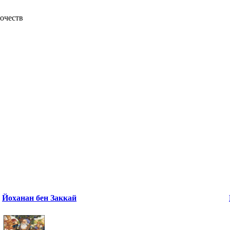
рочеств
Йоханан бен Заккай