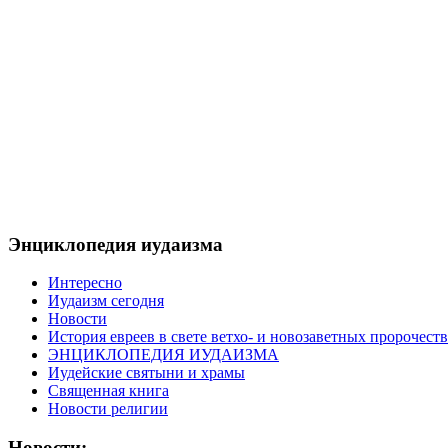
Энциклопедия иудаизма
Интересно
Иудаизм сегодня
Новости
История евреев в свете ветхо- и новозаветных пророчеств
ЭНЦИКЛОПЕДИЯ ИУДАИЗМА
Иудейские святыни и храмы
Священная книга
Новости религии
Новости: