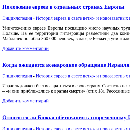
Положение евреев в отдельных странах Европы
Энциклопедия
-
История евреев в свете ветхо- и новозаветных
Уничтожению евреев Европы посвящено много научных трудо
Польше. На ее территории гитлеровцы разместили два конц
Майданек погибло 360 000 человек, в лагере Белжеца уничтоже
Добавить комментарий
Когда ожидается всенародное обращение Израиля
Энциклопедия
-
История евреев в свете ветхо- и новозаветных
Израиль должен был возвратиться в свою страну. Согласно пс
– «и они приближались к вратам смерти» (стих 18). Рассеянные
Добавить комментарий
Относятся ли Божьи обетования к современному
Энциклопедия
-
История евреев в свете ветхо- и новозаветных