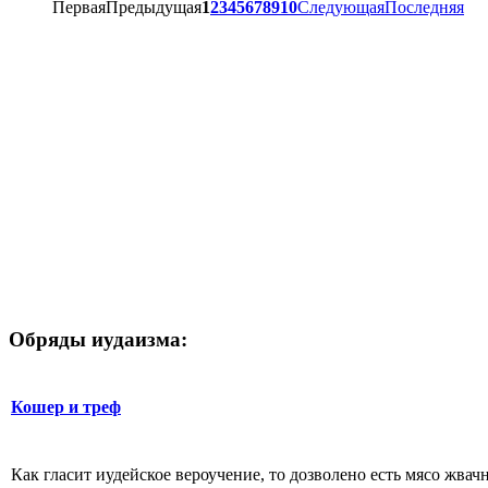
Первая
Предыдущая
1
2
3
4
5
6
7
8
9
10
Следующая
Последняя
Обряды иудаизма:
Кошер и треф
Как гласит иудейское вероучение, то дозволено есть мясо жва