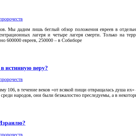
 пророчеств
в. Мы дадим лишь беглый обзор положения евреев в отдельн
ентрационных лагеря и четыре лагеря смерти. Только на тер
но 600000 евреев, 250000 – в Собиборе
 в истинную веру?
 пророчеств
алму 106, в течение веков «от всякой пищи отвращалась душа их
 среди народов, они были безжалостно преследуемы, а в некотор
 Израилю?
 пророчеств