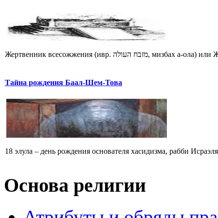
Тайна рождения Баал-Шем-Това
18 элула – день рождения основателя хасидизма, рабби Исраэл
Основа религии
Атрибуты и обряды пр