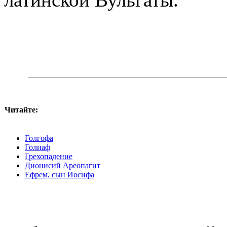
Читайте:
Голгофа
Голиаф
Грехопадение
Дионисий Ареопагит
Ефрем, сын Иосифа