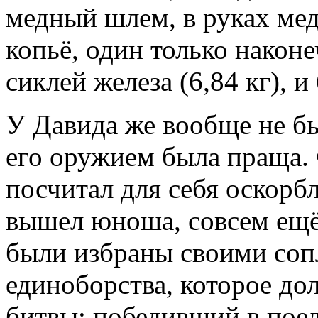
медный шлем, в руках ме
копьё, один только након
сиклей железа (6,84 кг), 
У Давида же вообще не б
его оружием была праща.
посчитал для себя оскорбл
вышел юноша, совсем ещё
были избраны своими соп
единоборства, которое д
битвы: победивший в поед