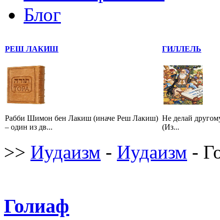
Блог
РЕШ ЛАКИШ
ГИЛЛЕЛЬ
Рабби Шимон бен Лакиш (иначе Реш Лакиш)
Не делай другому
– один из дв...
(Из...
>>
Иудаизм
-
Иудаизм
- Г
Голиаф