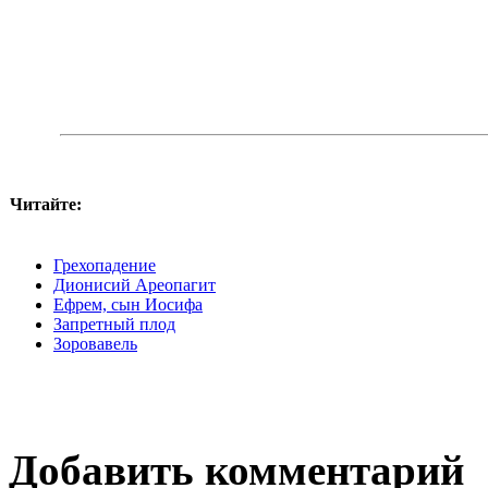
Читайте:
Грехопадение
Дионисий Ареопагит
Ефрем, сын Иосифа
Запретный плод
Зоровавель
Добавить комментарий