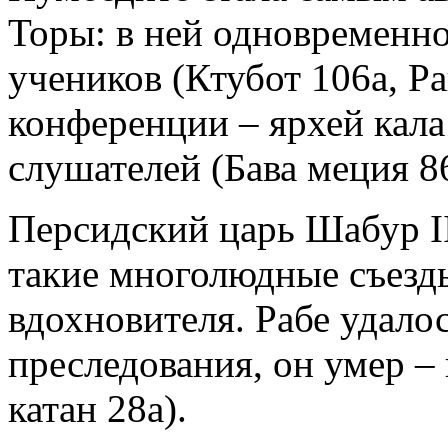
Торы: в ней одновременно
учеников (Ктубот 106а, Р
конференции – ярхей кала
слушателей (Бава меция 86
Персидский царь Шабур II
такие многолюдные съезды
вдохновителя. Рабе удалос
преследования, он умер – 
катан 28а).