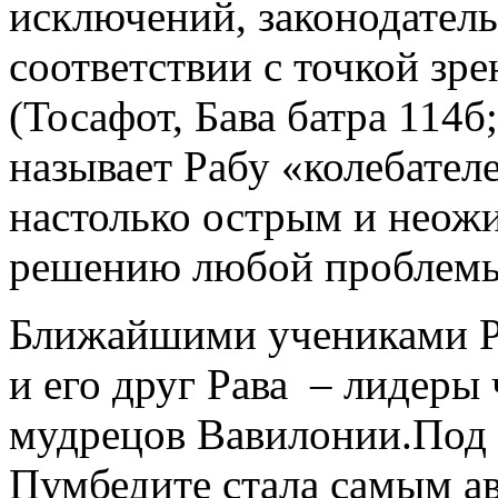
исключений, законодател
соответствии с точкой зр
(Тосафот, Бава батра 114б
называет Рабу «колебателе
настолько острым и неож
решению любой проблем
Ближайшими учениками Р
и его друг Рава – лидеры
мудрецов Вавилонии.Под 
Пумбедите стала самым а