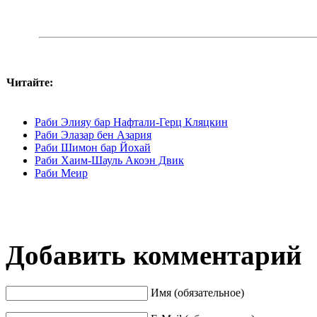
Читайте:
Раби Элияу бар Нафтали-Герц Кляцкин
Раби Элазар бен Азария
Раби Шимон бар Йохай
Раби Хаим-Шауль Акоэн Двик
Раби Меир
Добавить комментарий
Имя (обязательное)