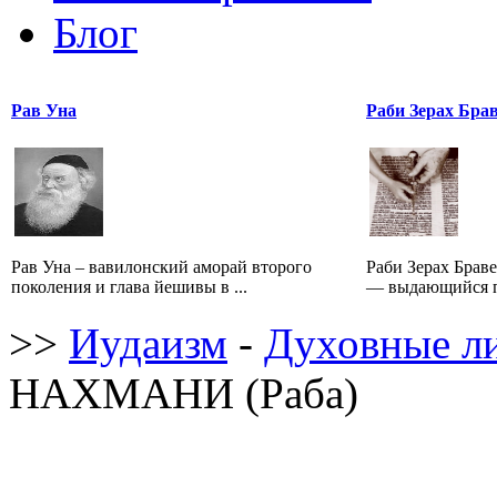
Блог
Рав Уна
Раби Зерах Бра
Рав Уна – вавилонский аморай второго
Раби Зерах Бравер
поколения и глава йешивы в ...
— выдающийся п
>>
Иудаизм
-
Духовные л
НАХМАНИ (Раба)