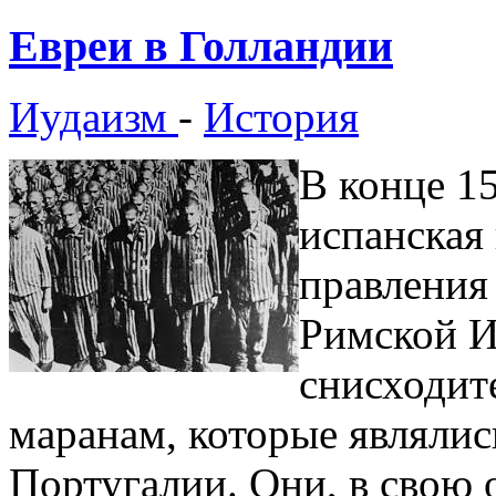
Евреи в Голландии
Иудаизм
-
История
В конце 1
испанская
правления
Римской И
снисходит
маранам, которые являли
Португалии. Они, в свою 