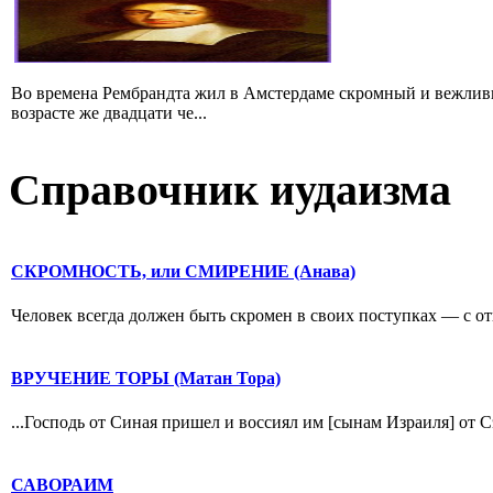
Во времена Рембрандта жил в Амстердаме скромный и вежлив
возрасте же двадцати че...
Справочник иудаизма
СКРОМНОСТЬ, или СМИРЕНИЕ (Анава)
Человек всегда должен быть скромен в своих поступках — с отц
ВРУЧЕНИЕ ТОРЫ (Матан Тора)
...Господь от Синая пришел и воссиял им [сынам Израиля] от С
САВОРАИМ