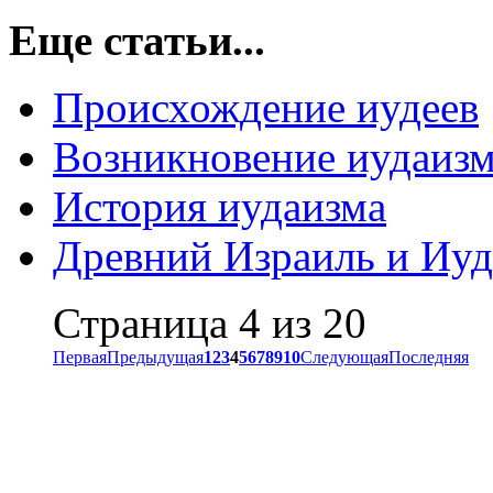
Еще статьи...
Происхождение иудеев
Возникновение иудаиз
История иудаизма
Древний Израиль и Иуд
Страница 4 из 20
Первая
Предыдущая
1
2
3
4
5
6
7
8
9
10
Следующая
Последняя