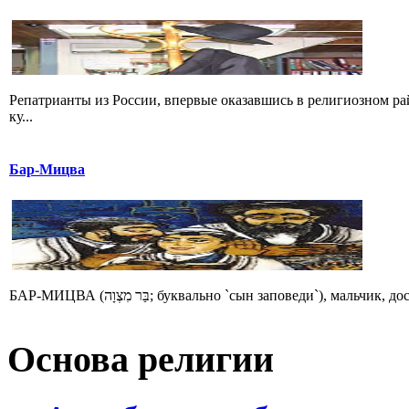
Репатрианты из России, впервые оказавшись в религиозном р
ку...
Бар-Мицва
БАР-МИЦВА (בַּר מִצְוָה; буквально `сын заповеди`), 
Основа религии