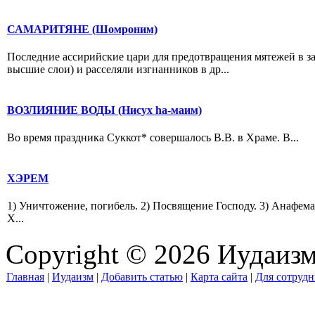
САМАРИТЯНЕ (Шомроним)
Последние ассирийские цари для предотвращения мятежей в за
высшие слои) и расселяли изгнанников в др...
ВОЗЛИЯНИЕ ВОДЫ (Нисух hа-маим)
Во время праздника Суккот* совершалось В.В. в Храме. В...
ХЭРЕМ
1) Уничтожение, погибель. 2) Посвящение Господу. 3) Анафем
X...
Copyright © 2026 Иудаиз
Главная
|
Иудаизм
|
Добавить статью
|
Карта сайта
|
Для сотрудн