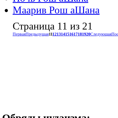
Маарив Рош аШана
Страница 11 из 21
Первая
Предыдущая
11
12
13
14
15
16
17
18
19
20
Следующая
Пос
Обряды иудаизма: