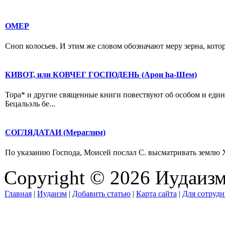
ОМЕР
Сноп колосьев. И этим же словом обозначают меру зерна, которо
КИВОТ, или КОВЧЕГ ГОСПОДЕНЬ (Арон hа-Шем)
Тора* и другие священные книги повествуют об особом и един
Бецальэль бе...
СОГЛЯДАТАИ (Мераглим)
По указанию Господа, Моисей послал С. высматривать землю Х
Copyright © 2026 Иудаиз
Главная
|
Иудаизм
|
Добавить статью
|
Карта сайта
|
Для сотрудн