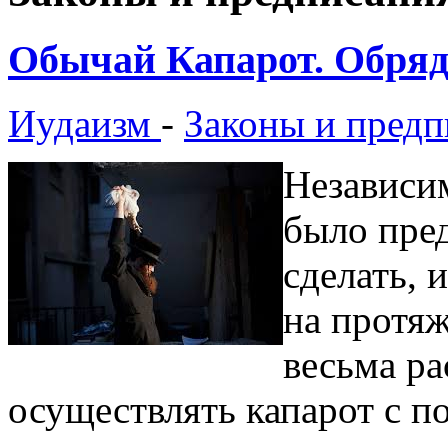
Обычай Капарот. Обряд
Иудаизм
-
Законы и предп
Независим
было пред
сделать, 
на протяж
весьма р
осуществлять капарот с п