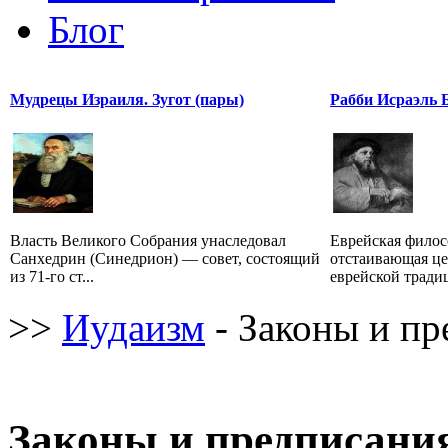
Блог
Мудрецы Израиля. Зугот (пары)
Рабби Исраэль 
Власть Великого Собрания унаследовал
Еврейская филос
Санхедрин (Синедрион) — совет, состоящий
отстаивающая це
из 71-го ст...
еврейской традиц
>>
Иудаизм
- Законы и пр
Законы и предписани