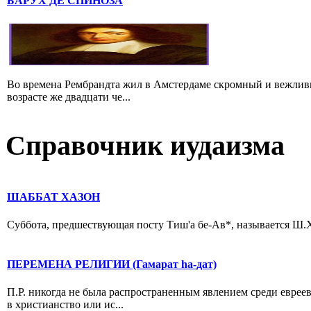
БАРУХ ДЕ СПИНОЗА
Во времена Рембрандта жил в Амстердаме скромный и вежлив
возрасте же двадцати че...
Справочник иудаизма
ШАББАТ ХАЗОН
Суббота, предшествующая посту Тиш'а бе-Ав*, называется Ш.Х. 
ПЕРЕМЕНА РЕЛИГИИ (Гамарат hа-дат)
П.Р. никогда не была распространенным явлением среди евреев
в христианство или ис...