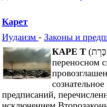
Карет
Иудаизм
-
Законы и предп
КАРЕ Т
(כָּרֵת, буквально `срез`; в
переносном с
провозглашен
сознательное
предписаний, перечисленн
исключением Второзакони