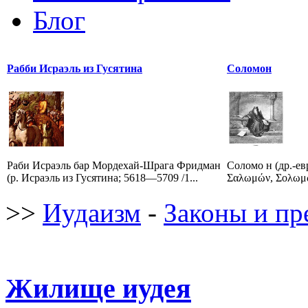
Блог
Рабби Исраэль из Гусятина
Соломон
Раби Исраэль бар Мордехай-Шрага Фридман
Соломо н (др.-евр. שְׁלֹמֹה, Шломо ; 
(р. Исраэль из Гусятина; 5618—5709 /1...
Σαλωμών, Σολωμώ
>>
Иудаизм
-
Законы и пр
Жилище иудея