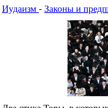
Иудаизм
-
Законы и предп
Два стиха Торы, в которы