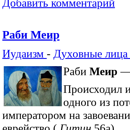
Добавить комментарий
Раби Меир
Иудаизм
-
Духовные лица
Раби
Меир
— 
Происходил и
одного из по
императором на завоеван
еврейство (
Гитин
56а).