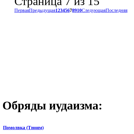
Страница 7 из 15
Первая
Предыдущая
1
2
3
4
5
6
7
8
9
10
Следующая
Последняя
Обряды иудаизма:
Помолвка (Тноим)