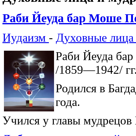
Раби Йеуда бар Моше П
Иудаизм
-
Духовные лица
Раби Йеуда ба
/1859—1942/ гг
Родился в Багда
года.
Учился у главы мудрецов 