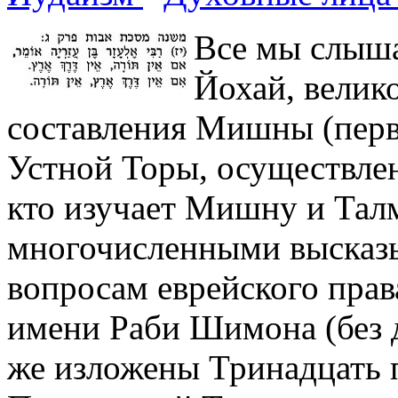
Все мы слыш
Йохай, велик
составления Мишны (пер
Устной Торы, осуществлен
кто изучает Мишну и Талм
многочисленными высказы
вопросам еврейского прав
имени Раби Шимона (без 
же изложены Тринадцать 