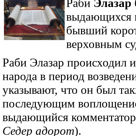
Раби
Элазар 
выдающихся 
бывший коро
верховным су
Раби Элазар происходил и
народа в период возведен
указывают, что он был т
последующим воплощение
выдающийся комментатор
Седер адорот
).