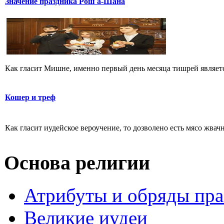
Значение праздника Рош а-Шана
Как гласит Мишне, именно первый день месяца тишрей являетс
Кошер и треф
Как гласит иудейское вероучение, то дозволено есть мясо жва
Основа религии
Атрибуты и обряды пр
Великие иудеи