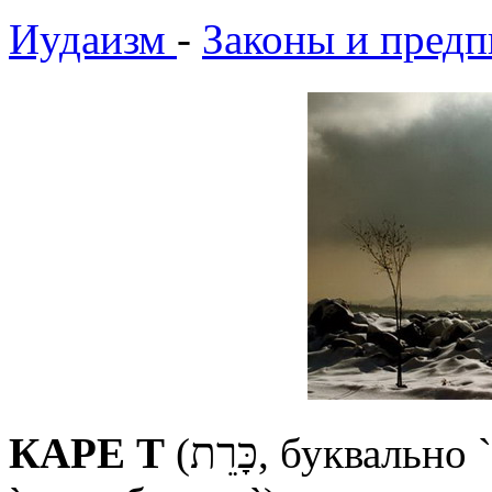
Иудаизм
-
Законы и предп
КАРЕ Т
(כָּרֵת, буквально `срез`; в переносном смысле