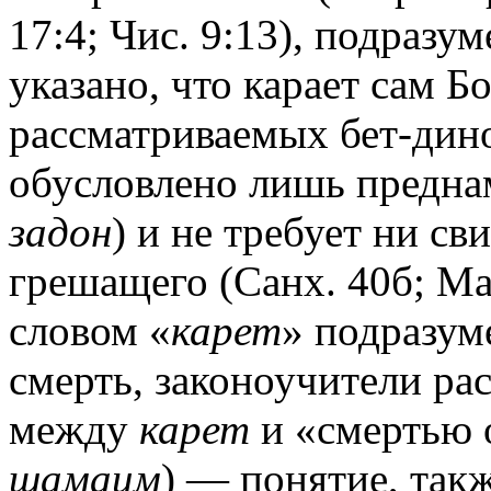
17:4; Чис. 9:13), подразу
указано, что карает сам Б
рассматриваемых бет-дин
обусловлено лишь предна
задон
) и не требует ни с
грешащего (Санх. 40б; Ма
словом «
карет
» подразум
смерть, законоучители ра
между
карет
и «смертью о
шамаим
) — понятие, так