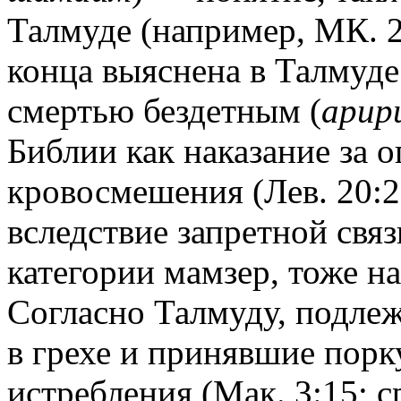
Талмуде (например, МК. 28
конца выяснена в Талмуде
смертью бездетным (
арир
Библии как наказание за 
кровосмешения (Лев. 20:2
вследствие запретной связ
категории мамзер, тоже н
Согласно Талмуду, подл
в грехе и принявшие порк
истребления (Мак. 3:15; ср