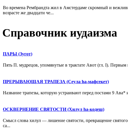
Во времена Рембрандта жил в Амстердаме скромный и вежлив
возрасте же двадцати че...
Справочник иудаизма
ПАРЫ (Зугот)
Пять П. мудрецов, упомянутые в трактате Авот (гл. I). Первым в
ПРЕРЫВАЮЩАЯ ТРАПЕЗА (Сеула hа-мафсекет)
Название трапезы, которую устраивают перед постами 9 Ава* и
ОСКВЕРНЕНИЕ СВЯТОСТИ (Хилул hа-кодеш)
Смысл слова хилул — лишение святости, превращение святого 
са...