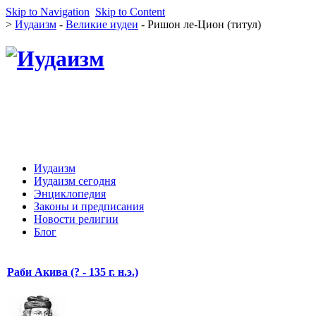
Skip to Navigation
Skip to Content
>
Иудаизм
-
Великие иудеи
- Ришон ле-Цион (титул)
Иудаизм
Иудаизм сегодня
Энциклопедия
Законы и предписания
Новости религии
Блог
Раби Акива (? - 135 г. н.э.)