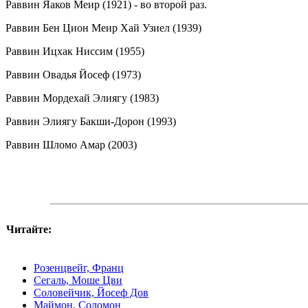
Раввин Яаков Меир (1921) - во второй раз.
Раввин Бен Цион Меир Хай Узиел (1939)
Раввин Ицхак Ниссим (1955)
Раввин Овадья Йосеф (1973)
Раввин Мордехай Элиягу (1983)
Раввин Элиягу Бакши-Дорон (1993)
Раввин Шломо Амар (2003)
Читайте:
Розенцвейг, Франц
Сегаль, Моше Цви
Соловейчик, Йосеф Дов
Маймон, Соломон