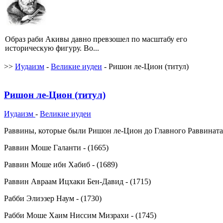
Образ раби Акивы давно превзошел по масштабу его
историческую фигуру. Во...
>>
Иудаизм
-
Великие иудеи
- Ришон ле-Цион (титул)
Ришон ле-Цион (титул)
Иудаизм
-
Великие иудеи
Раввины, которые были Ришон ле-Цион до Главного Раввината
Раввин Моше Галанти - (1665)
Раввин Моше ибн Хабиб - (1689)
Раввин Авраам Ицхаки Бен-Давид - (1715)
Рабби Элиэзер Наум - (1730)
Рабби Моше Хаим Ниссим Мизрахи - (1745)