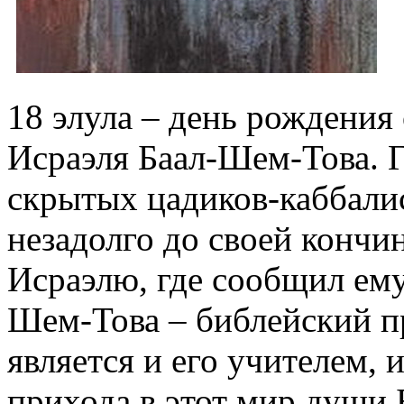
18 элула – день рождения
Исраэля Баал-Шем-Това. Г
скрытых цадиков-каббали
незадолго до своей кончи
Исраэлю, где сообщил ему
Шем-Това – библейский 
является и его учителем, 
прихода в этот мир души 