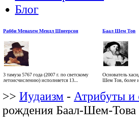
Блог
Рабби Менахем Мендл Шнеерсон
Баал Шем Тов
3 тамуза 5767 года (2007 г. по светскому
Основатель хаси
летоисчислению) исполняется 13...
Шем Тов, более и
>>
Иудаизм
-
Атрибуты и 
рождения Баал-Шем-Това