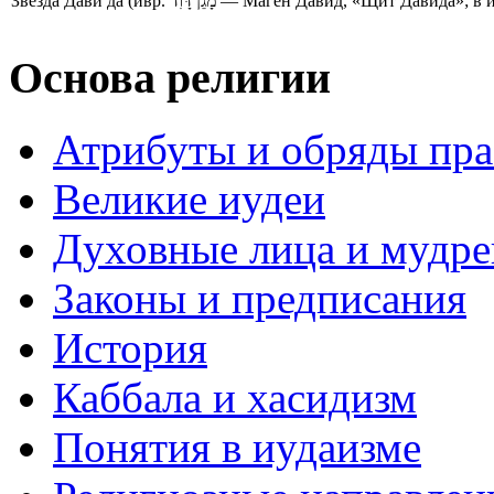
Звезда Дави да (ивр. מָגֵן דָּוִד‎ — Маген Давид, «Щи
Основа религии
Атрибуты и обряды пр
Великие иудеи
Духовные лица и мудр
Законы и предписания
История
Каббала и хасидизм
Понятия в иудаизме