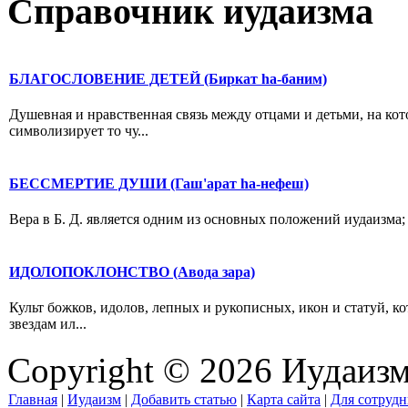
Справочник иудаизма
БЛАГОСЛОВЕНИЕ ДЕТЕЙ (Биркат hа-баним)
Душевная и нравственная связь между отцами и детьми, на ко
символизирует то чу...
БЕССМЕРТИЕ ДУШИ (Гаш'арат hа-нефеш)
Вера в Б. Д. является одним из основных положений иудаизма; с
ИДОЛОПОКЛОНСТВО (Авода зара)
Культ божков, идолов, лепных и рукописных, икон и статуй, к
звездам ил...
Copyright © 2026 Иудаиз
Главная
|
Иудаизм
|
Добавить статью
|
Карта сайта
|
Для сотрудн