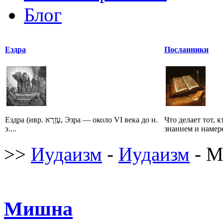
Блог
Ездра
Посланники
Ездра (ивр. עֶזְרָא‎, Эзра — около VI века до н.
Что делает тот, 
э....
знанием и намере
>>
Иудаизм
-
Иудаизм
- 
Мишна