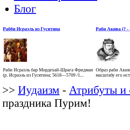
Блог
Рабби Исраэль из Гусятина
Раби Акива (? - 1
Раби Исраэль бар Мордехай-Шрага Фридман
Образ раби Акив
(р. Исраэль из Гусятина; 5618—5709 /1...
масштабу его ист
>>
Иудаизм
-
Атрибуты и 
праздника Пурим!