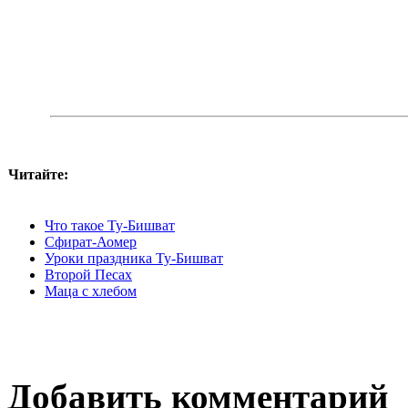
Читайте:
Что такое Ту-Бишват
Сфират-Аомер
Уроки праздника Ту-Бишват
Второй Песах
Маца с хлебом
Добавить комментарий