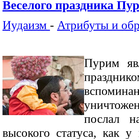
Веселого праздника Пу
Иудаизм
-
Атрибуты и об
Пурим яв
праздник
вспоминан
уничтож
послал н
высокого статуса, как у