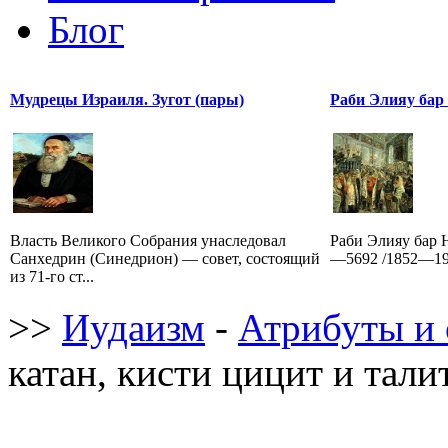
Блог
Мудрецы Израиля. Зугот (пары)
Раби Элияу бар
Власть Великого Собрания унаследовал
Раби Элияу бар 
Санхедрин (Синедрион) — совет, состоящий
—5692 /1852—193
из 71-го ст...
>>
Иудаизм
-
Атрибуты и 
катан, кисти цицит и тали