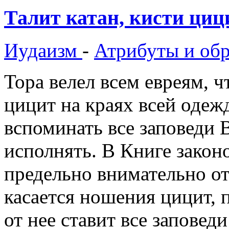
Талит катан, кисти циц
Иудаизм
-
Атрибуты и об
Тора велел всем евреям, ч
цицит на краях всей одеж
вспоминать все заповеди 
исполнять. В Книге законо
предельно внимательно от
касается ношения цицит, 
от нее ставит все заповеди