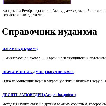
Во времена Рембрандта жил в Амстердаме скромный и вежлив
возрасте же двадцати че...
Справочник иудаизма
ИЗРАИЛЬ (Исраэль)
I. Имя праотца Яакова*. II. Еврей, не являющийся ни потомком
ПЕРЕСЕЛЕНИЕ ДУШ (Гилгул нешамот)
Одна из концепций веры в загробную жизнь включает веру в П.Д
ДЕСЯТЬ ЗАПОВЕДЕЙ (Асерет hа-диброт)
Исход из Египта связан с другим важным событием, которое с