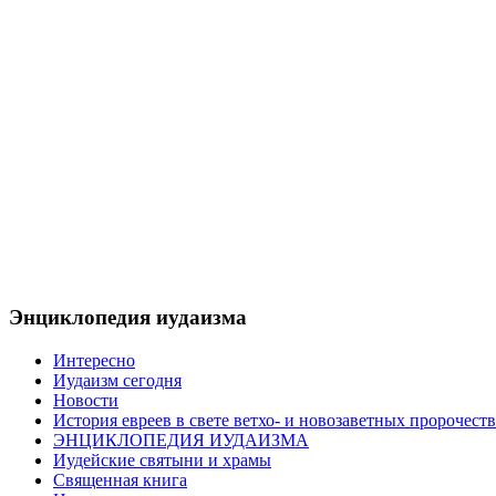
Энциклопедия иудаизма
Интересно
Иудаизм сегодня
Новости
История евреев в свете ветхо- и новозаветных пророчеств
ЭНЦИКЛОПЕДИЯ ИУДАИЗМА
Иудейские святыни и храмы
Священная книга