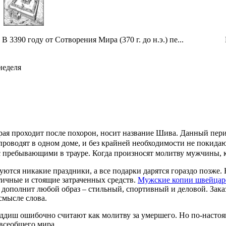
В 3390 году от Сотворения Мира (370 г. до н.э.) пе...
неделя
орая проходит после похорон, носит название Шива. Данный пери
проводят в одном доме, и без крайней необходимости не покидаю
с пребывающими в трауре. Когда произносят молитву мужчины, к
уются никакие праздники, а все подарки дарятся гораздо позже.
тичные и стоящие затраченных средств.
Мужские копии швейцарск
 дополнит любой образ – стильный, спортивный и деловой. Заказа
смысле слова.
аддиш ошибочно считают как молитву за умершего. Но по-настоя
всеобщего мира.