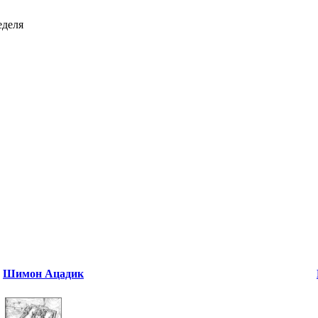
еделя
Шимон Ацадик