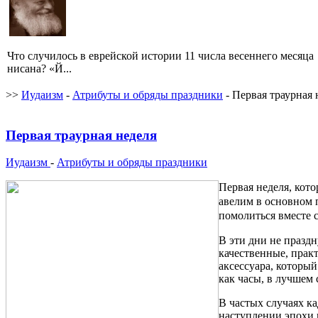
Что случилось в еврейской истории 11 числа весеннего месяца
нисана? «Й...
>>
Иудаизм
-
Атрибуты и обряды праздники
- Первая траурная 
Первая траурная неделя
Иудаизм
-
Атрибуты и обряды праздники
Первая неделя, кот
авелим в основном 
помолиться вместе 
В эти дни не праздн
качественные, прак
аксессуара, который
как часы, в лучшем 
В частых случаях к
наступлении эпохи 