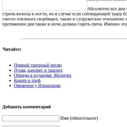
Абсолютно все дни 
стричь волосы и ногти, но в случае если соблюдающий траур бо
смогло отвлекать скорбящих, также и супружеские отношение 
протяжении дня также и ночи должна гореть свеча. Именно это и
Читайте:
Первый траурный месяц
Лулав, капорес и ташлих
Обряды в иудаизме. Молитва
Кошер и треф
Омовение у Израильтян
Добавить комментарий
Имя (обязательное)