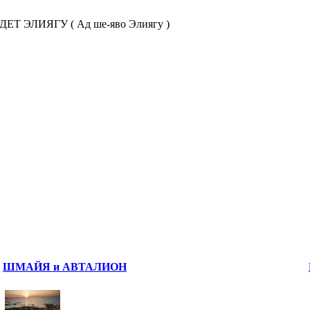
ЕТ ЭЛИЯГУ ( Ад ше-яво Элиягу )
ШМАЙЯ и АВТАЛИОН