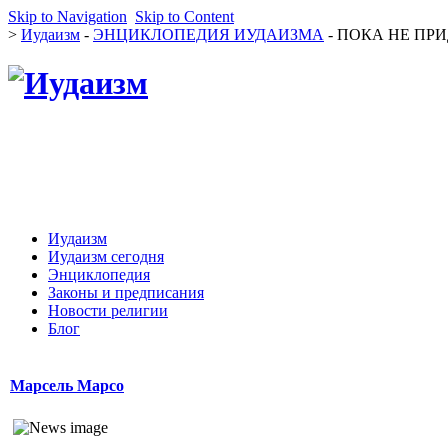
Skip to Navigation
Skip to Content
>
Иудаизм
-
ЭНЦИКЛОПЕДИЯ ИУДАИЗМА
- ПОКА НЕ ПРИД
Иудаизм
Иудаизм сегодня
Энциклопедия
Законы и предписания
Новости религии
Блог
Марсель Марсо