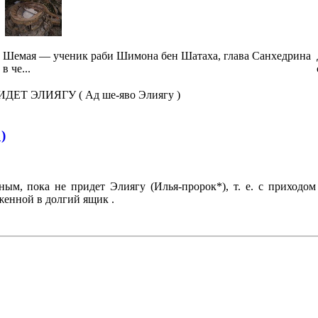
Шемая — ученик раби Шимона бен Шатаха, глава Санхедрина
в че...
ДЕТ ЭЛИЯГУ ( Ад ше-яво Элиягу )
)
ным, пока не придет Элиягу (Илья-пророк*), т. е. с приходо
женной в долгий ящик .