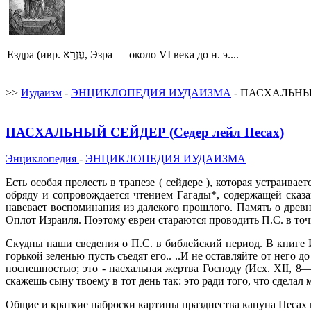
Ездра (ивр. עֶזְרָא‎, Эзра — около VI века до н. э....
>>
Иудаизм
-
ЭНЦИКЛОПЕДИЯ ИУДАИЗМА
- ПАСХАЛЬНЫЙ 
ПАСХАЛЬНЫЙ СЕЙДЕР (Седер лейл Песах)
Энциклопедия
-
ЭНЦИКЛОПЕДИЯ ИУДАИЗМА
Есть особая прелесть в трапезе ( сейдере ), которая устраив
обряду и сопровождается чтением Гагады*, содержащей сказа
навевает воспоминания из далекого прошлого. Память о древн
Оплот Израиля. Поэтому евреи стараются проводить П.С. в точ
Скудны наши сведения о П.С. в библейский период. В книге И
горькой зеленью пусть съедят его.. ..И не оставляйте от него 
поспешностью; это - пасхальная жертва Господу (Исх. XII, 8—
скажешь сыну твоему в тот день так: это ради того, что сделал 
Общие и краткие наброски картины празднества кануна Песах 