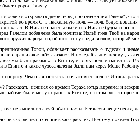
. и спас вас... и избавил вас... и взял вас... , следует добави
 будет пророк Элиягу.
 и обычай открывать дверь перед произнесением Галела*, что я
ткрытой во время С. в пасхальную ночь — ночь бодрствования 
казали хазал: В Нисане спасены были и в Нисане будем спасены 
еред Галелом добавлена была молитва: Излей гнев Твой на народы
ого оружия народа, подобного агнцу среди волков, который мож
предписанная Торой, обязывает рассказывать о чудесах и зна
они не спрашивают, ибо сказано: И поведай сыну твоему , - от
 все мы были рабами... в Египте, и в эту ночь избавил нас Го
и в Египте и какие чудеса явлены были нам через Моше Рабейну.
 к вопросу: Чем отличается эта ночь от всех ночей? И тогда расс
м? Рассказать, начиная со времен Тераха (отца Авраама) и заверш
 как рабами были мы у фараона в Египте, и о том зле, которое 
дцатое, не выполнил своей обязанности. И три эти вещи: песах, м
 он сам вышел из египетского рабства. Поэтому повелел Госпо