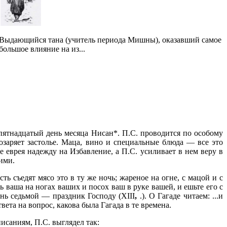
Выдающийся тана (учитель периода Мишны), оказавший самое
большое влияние на из...
а пятнадцатый день месяца Нисан*. П.С. проводится по особому
озаряет застолье. Маца, вино и специальные блюда — все это
 еврея надежду на Избавление, а П.С. усиливает в нем веру в
ими.
 съедят мясо это в ту же ночь; жареное на огне, с мацой и с
вь ваша на ногах ваших и посох ваш в руке вашей, и ешьте его с
ень седьмой — праздник Господу (XIII
,
.). О Гагаде читаем: ...и
твета на вопрос, какова была Гагада в те времена.
исаниям, П.С. выглядел так: