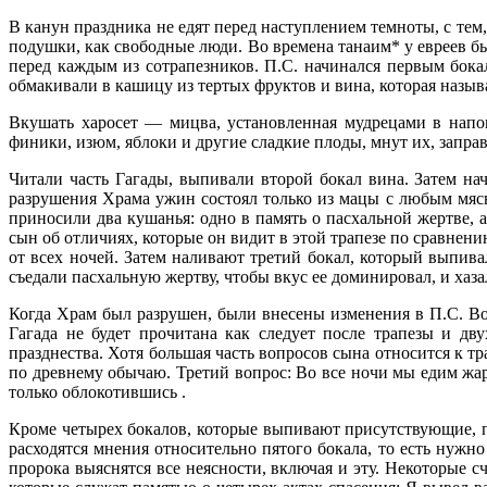
В канун праздника не едят перед наступлением темноты, с тем
подушки, как свободные люди. Во времена танаим* у евреев был
перед каждым из сотрапезников. П.С. начинался первым бока
обмакивали в кашицу из тертых фруктов и вина, которая называ
Вкушать харосет — мицва, установленная мудрецами в напо
финики, изюм, яблоки и другие сладкие плоды, мнут их, заправ
Читали часть Гагады, выпивали второй бокал вина. Затем на
разрушения Храма ужин состоял только из мацы с любым мяс
приносили два кушанья: одно в память о пасхальной жертве, а
сын об отличиях, которые он видит в этой трапезе по сравнению
от всех ночей. Затем наливают третий бокал, который выпива
съедали пасхальную жертву, чтобы вкус ее доминировал, и хаз
Когда Храм был разрушен, были внесены изменения в П.С. Во
Гагада не будет прочитана как следует после трапезы и дв
празднества. Хотя большая часть вопросов сына относится к т
по древнему обычаю. Третий вопрос: Во все ночи мы едим жаре
только облокотившись .
Кроме четырех бокалов, которые выпивают присутствующие, п
расходятся мнения относительно пятого бокала, то есть нужн
пророка выяснятся все неясности, включая и эту. Некоторые с