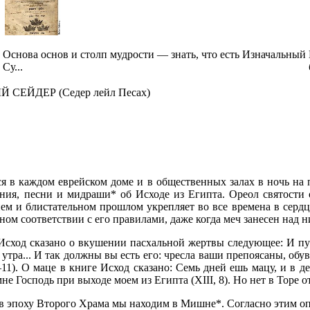
Основа основ и столп мудрости — знать, что есть Изначальный
Су...
СЕЙДЕР (Седер лейл Песах)
ается в каждом еврейском доме и в общественных залах в ночь н
ния, песни и мидраши* об Исходе из Египта. Ореол святости 
ем и блистательном прошлом укрепляет во все времена в сердце
ном соответствии с его правилами, даже когда меч занесен над н
сход сказано о вкушении пасхальной жертвы следующее: И пусть
до утра... И так должны вы есть его: чресла ваши препоясаны, обу
11). О маце в книге Исход сказано: Семь дней ешь мацу, и в д
мне Господь при выходе моем из Египта (XIII, 8). Но нет в Торе о
в эпоху Второго Храма мы находим в Мишне*. Согласно этим оп