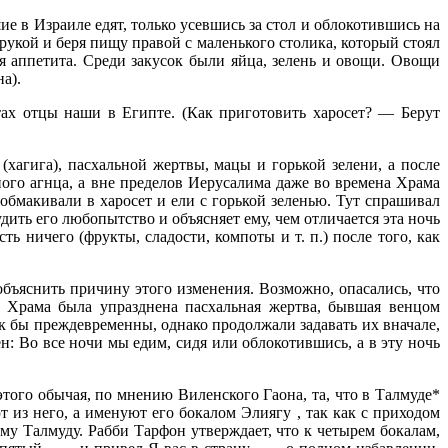
е в Израиле едят, только усевшись за стол и облокотившись на
 рукой и беря пищу правой с маленького столика, который стоял
я аппетита. Среди закусок были яйца, зелень и овощи. Овощи
а).
ах отцы наши в Египте. (Как приготовить харосет? — Берут
хагига), пасхальной жертвы, мацы и горькой зелени, а после
го агнца, а вне пределов Иерусалима даже во времена Храма
 обмакивали в харосет и ели с горькой зеленью. Тут спрашивал
удить его любопытство и объясняет ему, чем отличается эта ночь
 ничего (фрукты, сладости, компоты и т. п.) после того, как
бъяснить причину этого изменения. Возможно, опасались, что
ия Храма была упразднена пасхальная жертва, бывшая венцом
ак бы преждевременны, однако продолжали задавать их вначале,
н: Во все ночи мы едим, сидя или облокотившись, а в эту ночь
ого обычая, по мнению Виленского Гаона, та, что в Талмуде*
 из него, а именуют его бокалом Элиягу , так как с приходом
ому Талмуду. Рабби Тарфон утверждает, что к четырем бокалам,