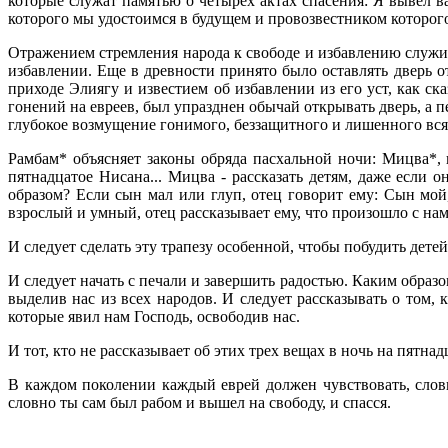
которые служат памятью о четырех актах спасения: Я вывел вас..
которого мы удостоимся в будущем и провозвестником которого
Отражением стремления народа к свободе и избавлению служит
избавлении. Еще в древности принято было оставлять дверь о
приходе Элиягу и известием об избавлении из его уст, как с
гонений на евреев, был упразднен обычай открывать дверь, а п
глубокое возмущение гонимого, беззащитного и лишенного всяк
Рамбам* объясняет законы обряда пасхальной ночи: Мицва*, 
пятнадцатое Нисана... Мицва - рассказать детям, даже если 
образом? Если сын мал или глуп, отец говорит ему: Сын мой,
взрослый и умный, отец рассказывает ему, что произошло с нам
И следует сделать эту трапезу особенной, чтобы побудить детей
И следует начать с печали и завершить радостью. Каким образо
выделив нас из всех народов. И следует рассказывать о том,
которые явил нам Господь, освободив нас.
И тот, кто не рассказывает об этих трех вещах в ночь на пятна
В каждом поколении каждый еврей должен чувствовать, словно
словно ты сам был рабом и вышел на свободу, и спасся.