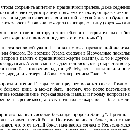
, чтобы сохранить аппетит к праздничной трапезе. Даже беднейши
о в обычае съедать трапезу, полулежа на тахте, опираясь левой
лом вина для освящения дня и легкой закуской для возбуждени
лась харосет *, так как походила на жидкую глину (хэрэс — глин
минание о глине, которую употребляли на строительных работ
ляют корицей и вином и подают к столу в ночь С.)
чинался основной ужин. Начинали с мяса праздничной жертвы (
ным блюдом. Во времена Храма съедали в Иерусалиме пасхально
 второе в память о праздничной жертве (хагига). И то и другое
 с другими. А если сын не задает вопросов, отец старается возб
ли после благословения над пищей. Мудрецы постановили не есть
ал* учредили четвертый бокал с завершением Галела*.
просы и чтение Гагады стали предшествовать трапезе. Трудно о
ух бокалов вина, а может быть, потому, что после разрушен
рапезе (обмакивание, горькая зелень и маца) и посему вопросы к
ное и вареное мясо, а в эту ночь только жареное — был замене
ринято наливать особый бокал для пророка Элиягу*. Причина эт
о ли выпивать пятый бокал. Поэтому наливают бокал, но не пьют
читают, что этот пятый бокал наливается согласно Иерусалимск