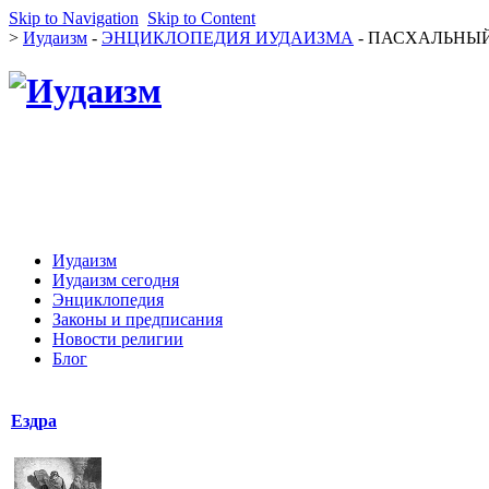
Skip to Navigation
Skip to Content
>
Иудаизм
-
ЭНЦИКЛОПЕДИЯ ИУДАИЗМА
- ПАСХАЛЬНЫЙ С
Иудаизм
Иудаизм сегодня
Энциклопедия
Законы и предписания
Новости религии
Блог
Ездра