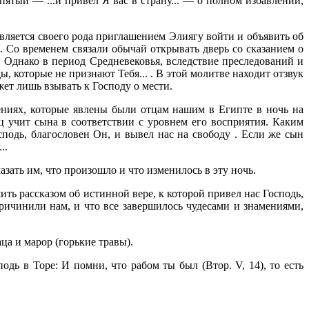
ть пятый — ...и привел Я вас в страну... — о полном избавлении,
вляется своего рода приглашением Элиягу войти и объявить об
. Со временем связали обычай открывать дверь со сказанием о
. Однако в период Средневековья, вследствие преследований и
, которые не признают Тебя... . В этой молитве находит отзвук
ет лишь взывать к Господу о мести.
мениях, которые явлены были отцам нашим в Египте в ночь на
ец учит сына в соответствии с уровнем его восприятия. Каким
сподь, благословен Он, и вывел нас на свободу . Если же сын
..
казать им, что произошло и что изменилось в эту ночь.
ить рассказом об истинной вере, к которой привел нас Господь,
причинили нам, и что все завершилось чудесами и знамениями,
аца и марор (горькие травы).
дь в Торе: И помни, что рабом ты был (Втор. V, 14), то есть