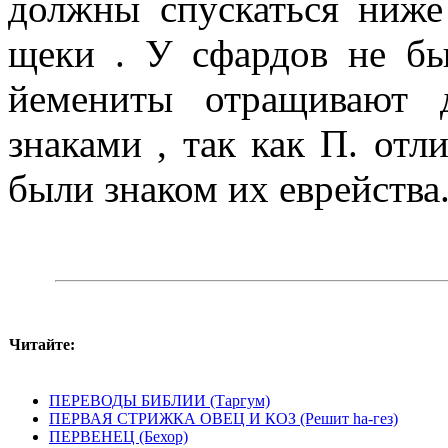
должны спускаться ниже
щеки . У сфардов не бы
йемениты отращивают 
знаками , так как П. отл
были знаком их еврейства
Читайте:
ПЕРЕВОДЫ БИБЛИИ (Таргум)
ПЕРВАЯ СТРИЖКА ОВЕЦ И КОЗ (Решит hа-гез)
ПЕРВЕНЕЦ (Бехор)