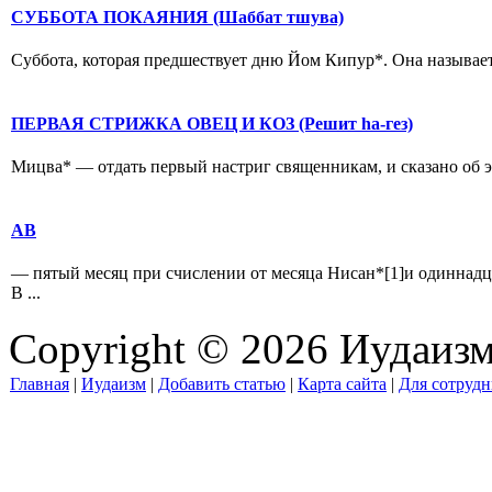
СУББОТА ПОКАЯНИЯ (Шаббат тшува)
Суббота, которая предшествует дню Йом Кипур*. Она называетс
ПЕРВАЯ СТРИЖКА ОВЕЦ И КОЗ (Решит hа-гез)
Мицва* — отдать первый настриг священникам, и сказано об этом
АВ
— пятый месяц при счислении от месяца Нисан*[1]и одиннадц
В ...
Copyright © 2026 Иудаиз
Главная
|
Иудаизм
|
Добавить статью
|
Карта сайта
|
Для сотрудн