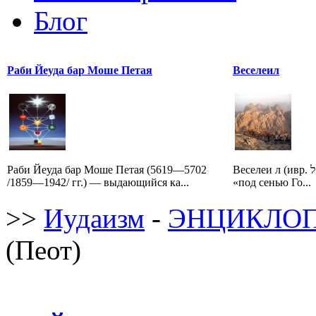
Блог
Раби Йеуда бар Моше Петая
Веселеил
Раби Йеуда бар Моше Петая (5619—5702
Веселеи л (ивр. בְּצַלְאֵל‎, Бецале ль — букв.
/1859—1942/ гг.) — выдающийся ка...
«под сенью Го...
>>
Иудаизм
-
ЭНЦИКЛОП
(Пеот)