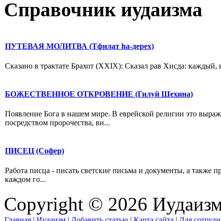
Справочник иудаизма
ПУТЕВАЯ МОЛИТВА (Тфилат hа-дерех)
Сказано в трактате Брахот (XXIX): Сказал рав Хисда: каждый, 
БОЖЕСТВЕННОЕ ОТКРОВЕНИЕ (Гилуй Шехина)
Появление Бога в нашем мире. В еврейской религии это выраж
посредством пророчества, ви...
ПИСЕЦ (Софер)
Работа писца - писать светские письма и документы, а также п
каждом го...
Copyright © 2026 Иудаиз
Главная
|
Иудаизм
|
Добавить статью
|
Карта сайта
|
Для сотрудн