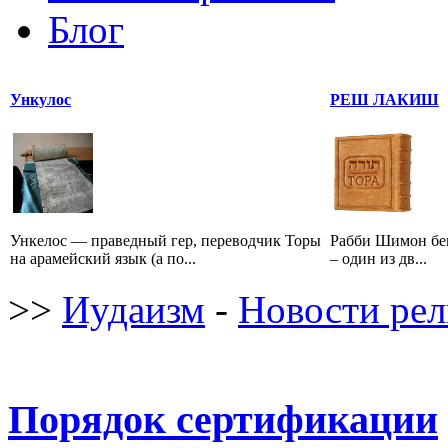
Блог
Ункулос
РЕШ ЛАКИШ
Ункелос — праведный гер, переводчик Торы
Рабби Шимон бе
на арамейский язык (а по...
– один из дв...
>>
Иудаизм
-
Новости ре
Порядок сертификации