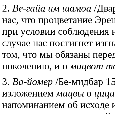
2.
Ве-гайа им шамоа
/Двар
нас, что процветание Эре
при условии соблюдения 
случае нас постигнет изгн
том, что мы обязаны пер
поколению, и о
мицвот т
3.
Ва-йомер
/Бе-мидбар 15
изложением
мицвы
о
циц
напоминанием об исходе и