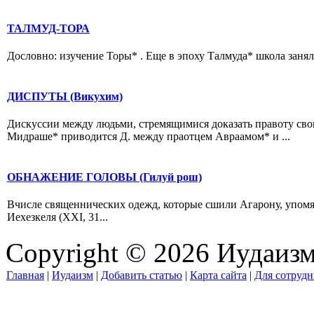
ТАЛМУД-ТОРА
Дословно: изучение Торы* . Еще в эпоху Талмуда* школа занял
ДИСПУТЫ (Викухим)
Дискуссии между людьми, стремящимися доказать правоту свои
Мидраше* приводится Д. между праотцем Авраамом* и ...
ОБНАЖЕНИЕ ГОЛОВЫ (Гилуй рош)
Вчисле священнических одежд, которые сшили Агарону, упомя
Иехезкеля (XXI, 31...
Copyright © 2026 Иудаиз
Главная
|
Иудаизм
|
Добавить статью
|
Карта сайта
|
Для сотрудн