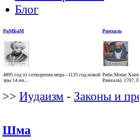
Блог
РаМБаМ
Рамхаль
4895 год от сотворения мира –1135 год новой
Раби Моше Хаим
эры 14 ни...
Рамхаль). 1707, 
>>
Иудаизм
-
Законы и пр
Шма