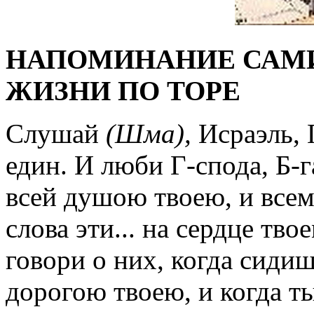
НАПОМИНАНИЕ САМИ
ЖИЗНИ ПО ТОРЕ
Слушай
(Шма),
Исраэль, 
един. И люби Г-спода, Б-г
всей душою твоею, и всем
слова эти... на сердце тво
говори о них, когда сидиш
дорогою твоею, и когда т