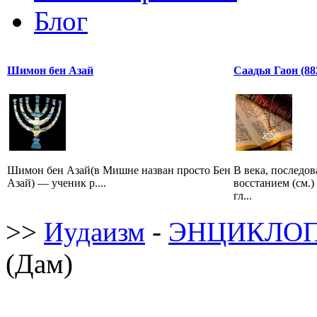
Блог
Шимон бен Азай
Саадья Гаон (882
Шимон бен Азай(в Мишне назван просто Бен
В века, последо
Азай) — ученик р....
восстанием (см.)
гл...
>>
Иудаизм
-
ЭНЦИКЛОП
(Дам)