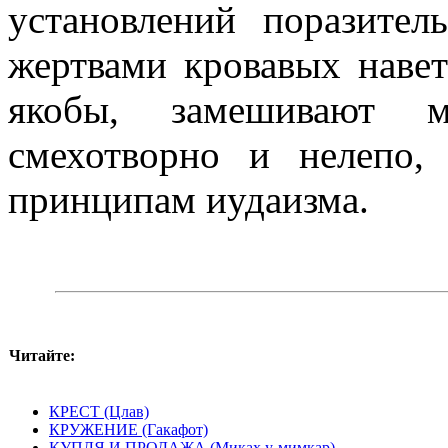
установлений поразител
жертвами кровавых навет
якобы, замешивают м
смехотворно и нелепо,
принципам иудаизма.
Читайте:
КРЕСТ (Цлав)
КРУЖЕНИЕ (Гакафот)
КУПЛЯ И ПРОДАЖА (Миках у-мимкар)