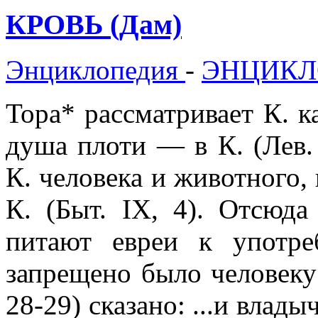
КРОВЬ (Дам)
Энциклопедия
-
ЭНЦИКЛ
Тора* рассматривает К. к
душа плоти — в К. (Лев.
К. человека и животного, 
К. (Быт. IX, 4). Отсюда
питают евреи к употр
запрещено было человеку 
28-29) сказано: ...и влад