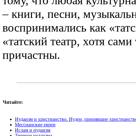
тому, что любая культурна
– книги, песни, музыкаль
воспринимались как «татск
«татский театр, хотя сами
причастны.
Читайте:
Иудаизм и христианство. Иудеи, принявшие христианств
Мессианские евреи
Ислам и иудаизм
Течения иудаизма