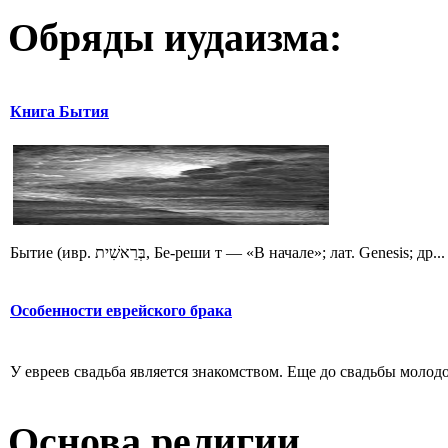
Обряды иудаизма:
Книга Бытия
Бытие (ивр. בְּרֵאשִׁית‎, Бе-реши т — «В начале»; лат. Genesis; др...
Особенности еврейского брака
У евреев свадьба является знакомством. Еще до свадьбы молодо
Основа религии