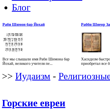
Блог
Раби Шимон бар Йохай
Рабби Шнеор З
Все мы слышали имя Раби Шимона бар
Хасидизм быстро
Йохай, великого учителя пе...
приобретал все б
>>
Иудаизм
-
Религиозные
Горские евреи