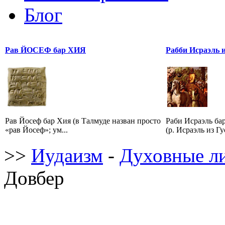
Блог
Рав ЙОСЕФ бар ХИЯ
Рабби Исраэль 
Рав Йосеф бар Хия (в Талмуде назван просто
Раби Исраэль б
«рав Йосеф»; ум...
(р. Исраэль из Г
>>
Иудаизм
-
Духовные л
Довбер