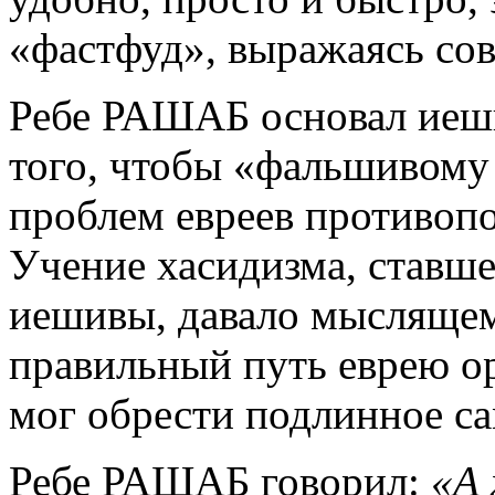
«фастфуд», выражаясь со
Ребе РАШАБ основал иеш
того, чтобы «фальшивом
проблем евреев противопо
Учение хасидизма, ставш
иешивы, давало мысляще
правильный путь еврею о
мог обрести подлинное с
Ребе РАШАБ говорил:
«А