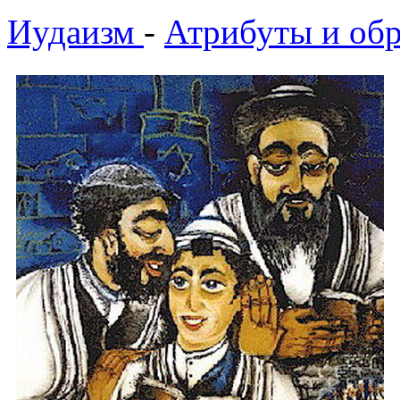
Иудаизм
-
Атрибуты и об