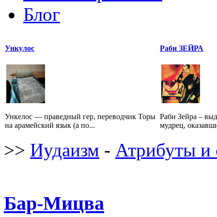
Блог
Ункулос
Раби ЗЕЙРА
Ункелос — праведный гер, переводчик Торы
Раби Зейра – вы
на арамейский язык (а по...
мудрец, оказавши
>>
Иудаизм
-
Атрибуты и 
Бар-Мицва