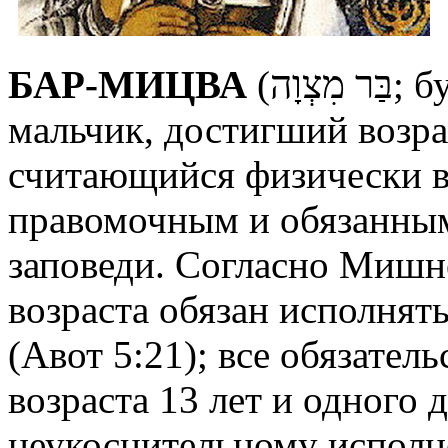
БАР-МИЦВА
(בַּר מִצְוָה; буквально `сын заповеди`),
мальчик, достигший возрас
считающийся физически в
правомочным и обязанным
заповеди. Согласно Мишн
возраста обязан исполнят
(Авот 5:21); все обязател
возраста 13 лет и одного 
неукоснительному исполне