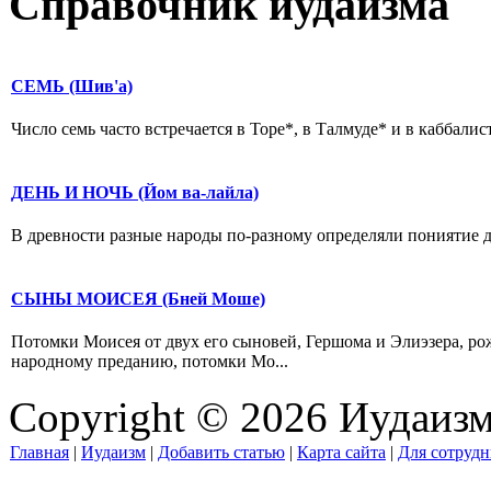
Справочник иудаизма
СЕМЬ (Шив'а)
Число семь часто встречается в Торе*, в Талмуде* и в каббалис
ДЕНЬ И НОЧЬ (Йом ва-лайла)
В древности разные народы по-разному определяли пониятие ден
СЫНЫ МОИСЕЯ (Бней Моше)
Потомки Моисея от двух его сыновей, Гершома и Элиэзера, р
народному преданию, потомки Мо...
Copyright © 2026 Иудаиз
Главная
|
Иудаизм
|
Добавить статью
|
Карта сайта
|
Для сотрудн