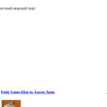
частный морской порт
Раби Хаим-Шауль Акоэн Двик