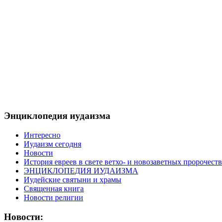
Энциклопедия иудаизма
Интересно
Иудаизм сегодня
Новости
История евреев в свете ветхо- и новозаветных пророчеств
ЭНЦИКЛОПЕДИЯ ИУДАИЗМА
Иудейские святыни и храмы
Священная книга
Новости религии
Новости: