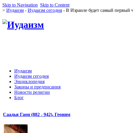
Skip to Navigation
Skip to Content
>
Иудаизм
-
Иудаизм сегодня
- В Израиле будет самый первый 
Иудаизм
Иудаизм сегодня
Энциклопедия
Законы и предписания
Новости религии
Блог
Саадья Гаон (882 - 942). Геоним