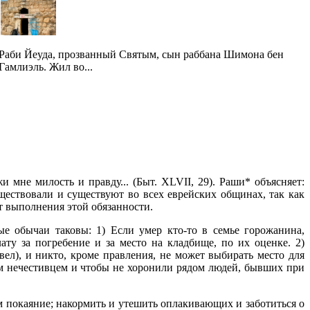
Раби Йеуда, прозванный Святым, сын раббана Шимона бен
Гамлиэль. Жил во...
мне милость и правду... (Быт. XLVII, 29). Раши* объясняет:
ествовали и существуют во всех еврейских общинах, так как
от выполнения этой обязанности.
 обычаи таковы: 1) Если умер кто-то в семье горожанина,
ату за погребение и за место на кладбище, по их оценке. 2)
ел), и никто, кроме правления, не может выбирать место для
ым нечестивцем и чтобы не хоронили рядом людей, бывших при
м покаяние; накормить и утешить оплакивающих и заботиться о