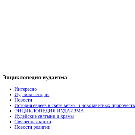
Энциклопедия иудаизма
Интересно
Иудаизм сегодня
Новости
История евреев в свете ветхо- и новозаветных пророчеств
ЭНЦИКЛОПЕДИЯ ИУДАИЗМА
Иудейские святыни и храмы
Священная книга
Новости религии