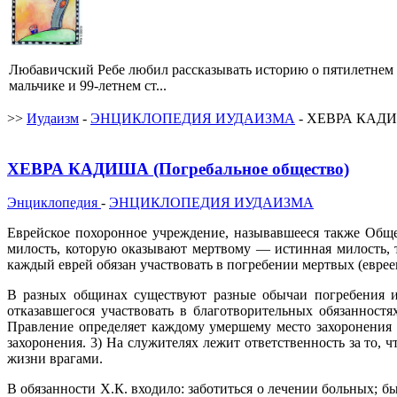
Любавичский Ребе любил рассказывать историю о пятилетнем
мальчике и 99-летнем ст...
>>
Иудаизм
-
ЭНЦИКЛОПЕДИЯ ИУДАИЗМА
- ХЕВРА КАДИШ
ХЕВРА КАДИША (Погребальное общество)
Энциклопедия
-
ЭНЦИКЛОПЕДИЯ ИУДАИЗМА
Еврейское похоронное учреждение, называвшееся также Общес
милость, которую оказывают мертвому — истинная милость, 
каждый еврей обязан участвовать в погребении мертвых (евреев
В разных общинах существуют разные обычаи погребения и 
отказавшегося участвовать в благотворительных обязанностя
Правление определяет каждому умершему место захоронения п
захоронения. 3) На служителях лежит ответственность за то
жизни врагами.
В обязанности Х.К. входило: заботиться о лечении больных; 