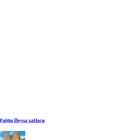
Рабби Йеуда хаНаси