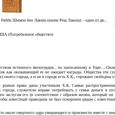
Рабби Шимон бен Лакиш (иначе Реш Лакиш) – один из дв...
А (Погребальное общество)
твом истинного милосердия , по написанному в Торе: ...Окажи 
так как оказывающий ее не ожидает награды. Общества эти сущ
) своего города, а если в городе есть Х.К., горожане свободны 
разные права даны участникам Х.К. Самые распространенные
х города, служители вправе потребовать у семьи деньги в упл
о заслугам его (в соответствии с образом жизни, который он в
, чтобы известный праведник не был похоронен рядом с известн
быть около смертного одра умирающего и произнести вместе с ни