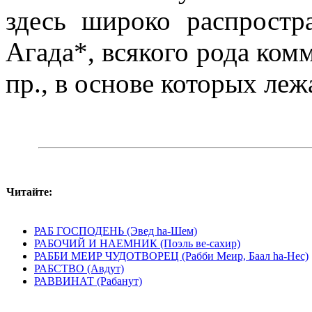
здесь широко распростр
Агада*, всякого рода ком
пр., в основе которых леж
Читайте:
РАБ ГОСПОДЕНЬ (Эвед hа-Шем)
РАБОЧИЙ И НАЕМНИК (Поэль ве-сахир)
РАББИ МЕИР ЧУДОТВОРЕЦ (Рабби Меир, Баал hа-Нес)
РАБСТВО (Авдут)
РАВВИНАТ (Рабанут)