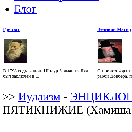
Блог
Где ты?
Великий Магид
В 1798 году раввин Шнеур Залман из Ляд
О происхождении
был заключен в ...
рабби Довбера, п
>>
Иудаизм
-
ЭНЦИКЛОП
ПЯТИКНИЖИЕ (Хамиша х