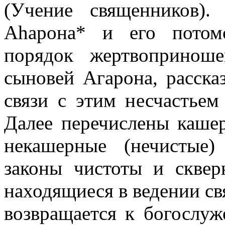
(Учение священников).
Аhарона* и его потом
порядок жертвопринош
сыновей Агарона, расска
связи с этим несчастье
Далее перечислены каше
некашерные (нечистые
законы чистоты и скве
находящиеся в ведении св
возвращается к богослуж