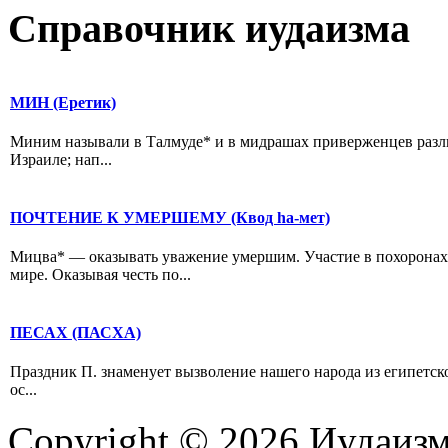
Справочник иудаизма
МИН (Еретик)
Миним называли в Талмуде* и в мидрашах приверженцев разл
Израиле; нап...
ПОЧТЕНИЕ К УМЕРШЕМУ (Квод hа-мет)
Мицва* — оказывать уважение умершим. Участие в похоронах 
мире. Оказывая честь по...
ПЕСАХ (ПАСХА)
Праздник П. знаменует вызволение нашего народа из египетско
ос...
Copyright © 2026 Иудаиз