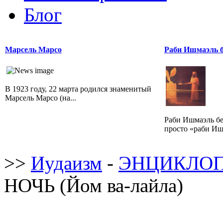
Блог
Марсель Марсо
Раби Ишмаэль 
В 1923 году, 22 марта родился знаменитый
Марсель Марсо (на...
Раби Ишмаэль б
просто «раби Иш
>>
Иудаизм
-
ЭНЦИКЛОП
НОЧЬ (Йом ва-лайла)