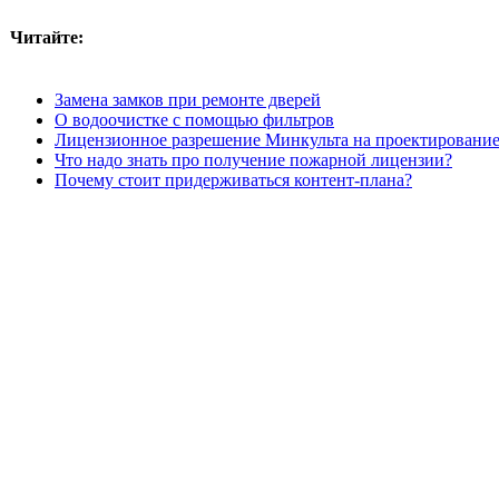
Читайте:
Замена замков при ремонте дверей
О водоочистке с помощью фильтров
Лицензионное разрешение Минкульта на проектировани
Что надо знать про получение пожарной лицензии?
Почему стоит придерживаться контент-плана?