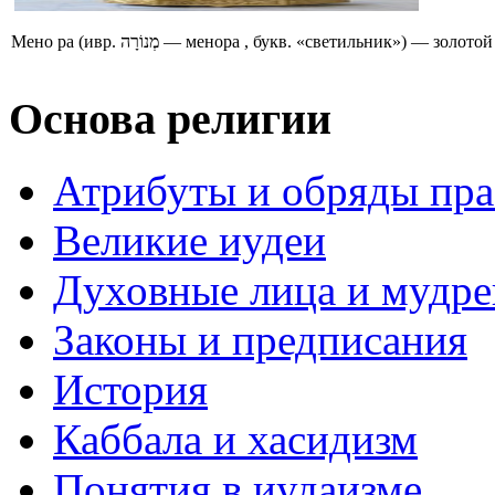
Мено ра (ивр. מְנוֹרָה‎ — менора , букв. «светильн
Основа религии
Атрибуты и обряды пр
Великие иудеи
Духовные лица и мудр
Законы и предписания
История
Каббала и хасидизм
Понятия в иудаизме