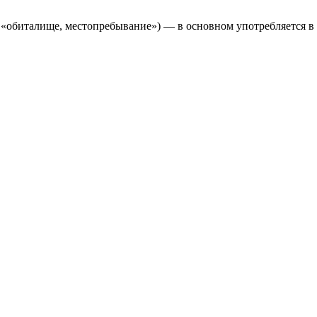
ч. σκηνή, «шатёр, палатка»; ивр. מִשְכָּן‎, мишкан, «обиталище, местопребывание») — в основном употребляется 