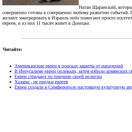
Натан Щаранский, который
совершенно готовы к совершенно любому развитию событий. По
желают эмигрировать в Израиль либо помогают просто посетит
евреев, и из них 11 тысяч живет в Донецке.
Читайте:
Американские евреи в поисках защиты от нападений
В Иерусалиме евреи оплевали, затем избили армянских 
Евреи страдают по причине своей религии
Хазары - не предки евреев
Евреи создали в Симферополе настоящую культурную а