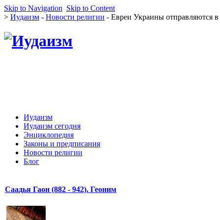
Skip to Navigation
Skip to Content
>
Иудаизм
-
Новости религии
- Евреи Украины отправляются в
Иудаизм
Иудаизм сегодня
Энциклопедия
Законы и предписания
Новости религии
Блог
Саадья Гаон (882 - 942). Геоним