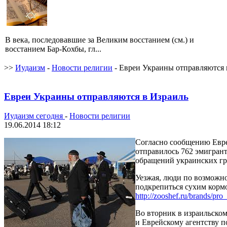
В века, последовавшие за Великим восстанием (см.) и
восстанием Бар-Кохбы, гл...
>>
Иудаизм
-
Новости религии
- Евреи Украины отправляются 
Евреи Украины отправляются в Израиль
Иудаизм сегодня
-
Новости религии
19.06.2014 18:12
Согласно сообщению Еврей
отправилось 762 эмигрант
обращений украинских гр
Уезжая, люди по возможно
подкрепиться сухим кормо
http://zooshef.ru/brands/pro
Во вторник в израильском
и Еврейскому агентству п