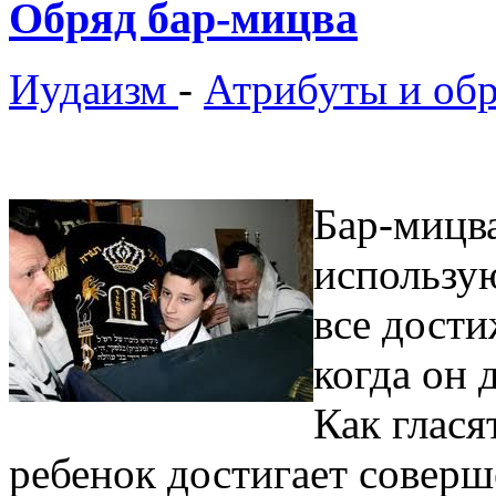
Обряд бар-мицва
Иудаизм
-
Атрибуты и об
Бар-мицва
использую
все дости
когда он 
Как глася
ребенок достигает соверш