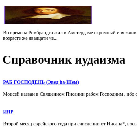
Во времена Рембрандта жил в Амстердаме скромный и вежлив
возрасте же двадцати че...
Справочник иудаизма
РАБ ГОСПОДЕНЬ (Эвед hа-Шем)
Моисей назван в Священном Писании рабом Господним , ибо он
ИЯР
Второй месяц еврейского года при счислении от Нисана*, восьм