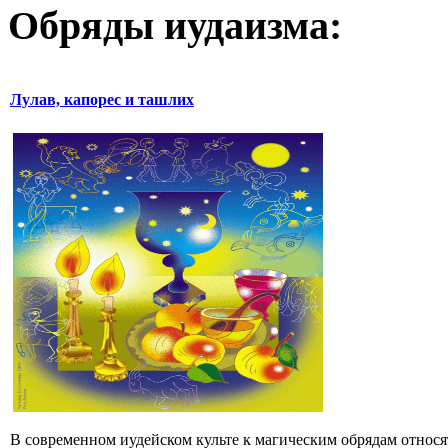
Обряды иудаизма:
Лулав, капорес и ташлих
В современном иудейском культе к магическим обрядам относятс