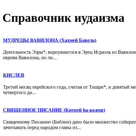
Справочник иудаизма
МУДРЕЦЫ ВАВИЛОНА (Хахмей Бавель)
Деятельность Эзры*, вернувшегося в Эрец Исраэль из Вавилон
евреям Вавилона, но ли...
КИСЛЕВ
Третий месяц еврейского года, считая от Тишри*, и девятый ме
четвертого дн...
СВЯЩЕННОЕ ПИСАНИЕ (Китвей hа-кодеш)
Священному Писанию (Библии) дано было множество собиратель
зачитывать перед народом главы из...