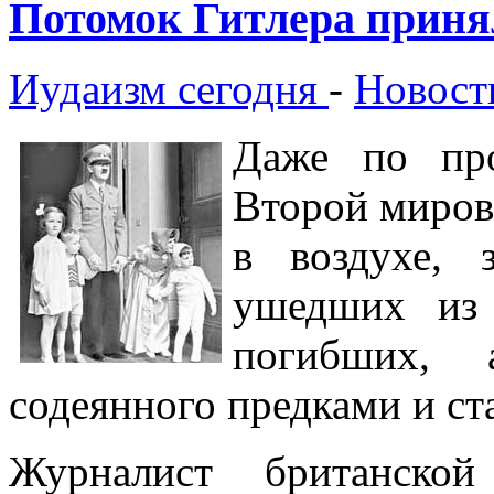
Потомок Гитлера приня
Иудаизм сегодня
-
Новост
Даже по про
Второй миров
в воздухе, з
ушедших из 
погибших, 
содеянного предками и ст
Журналист британской