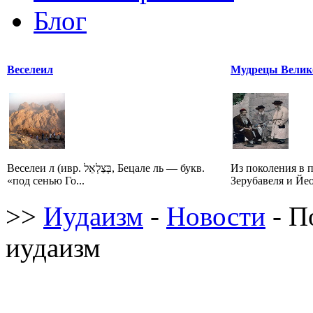
Блог
Веселеил
Мудрецы Велик
Веселеи л (ивр. בְּצַלְאֵל‎, Бецале ль — букв.
Из поколения в 
«под сенью Го...
Зерубавеля и Йео
>>
Иудаизм
-
Новости
- П
иудаизм