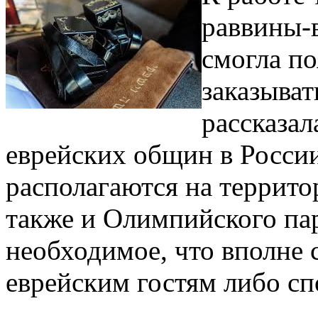
раввины-в
смогла п
заказыват
рассказа
еврейских общин в России
располагаются на террит
также и Олимпийского па
необходимое, что вполне 
еврейским гостям либо сп