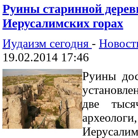
Руины старинной дерев
Иерусалимских горах
Иудаизм сегодня
-
Новост
19.02.2014 17:46
Руины дос
установле
две тыся
археоло
Иерусали