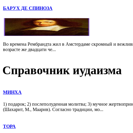
БАРУХ ДЕ СПИНОЗА
Во времена Рембрандта жил в Амстердаме скромный и вежлив
возрасте же двадцати че...
Справочник иудаизма
МИНХА
1) подарок; 2) послеполуденная молитва; 3) мучное жертвопри
(Шахарит, М., Маарив). Согласно традиции, мо...
ТОРА