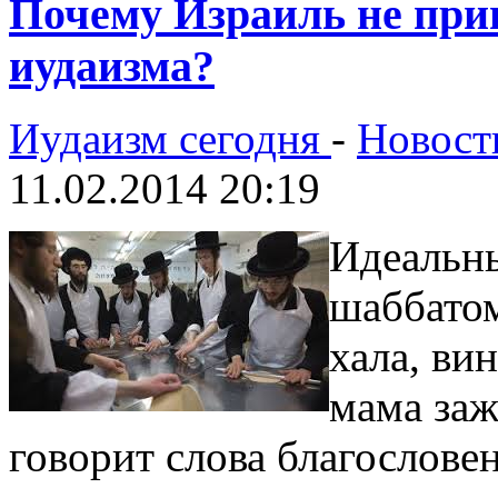
Почему Израиль не при
иудаизма?
Иудаизм сегодня
-
Новост
11.02.2014 20:19
Идеальны
шаббатом
хала, ви
мама заж
говорит слова благослове