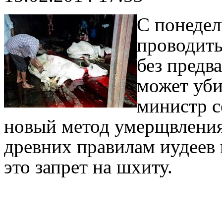
С понедел
проводить
без предв
может уби
министр с
новый метод умерщвлени
древних правилам иудеев 
это запрет на шхиту.