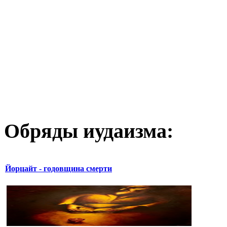
Обряды иудаизма:
Йорцайт - годовщина смерти