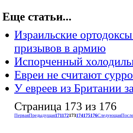
Еще статьи...
Израильские ортодоксы 
призывов в армию
Испорченный холодильн
Евреи не считают сурро
У евреев из Британии з
Страница 173 из 176
Первая
Предыдущая
171
172
173
174
175
176
Следующая
Посл