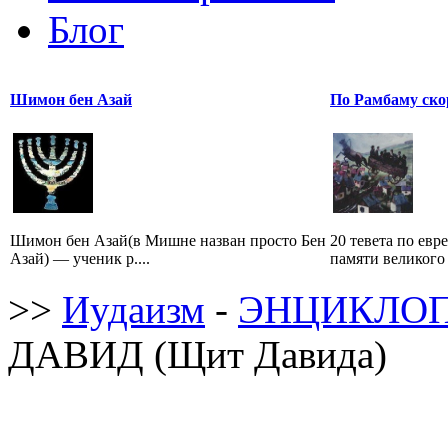
Блог
Шимон бен Азай
По Рамбаму ско
Шимон бен Азай(в Мишне назван просто Бен
20 тевета по евр
Азай) — ученик р....
памяти великого 
>>
Иудаизм
-
ЭНЦИКЛОП
ДАВИД (Щит Давида)