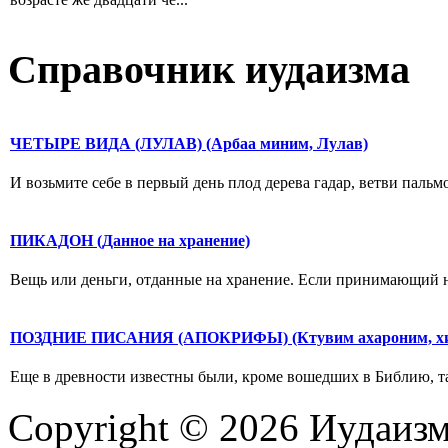
Справочник иудаизма
ЧЕТЫРЕ ВИДА (ЛУЛАВ) (Арбаа миним, Лулав)
И возьмите себе в первый день плод дерева гадар, ветви пальмов
ПИКАДОН (Данное на хранение)
Вещь или деньги, отданные на хранение. Если принимающий на х
ПОЗДНИЕ ПИСАНИЯ (АПОКРИФЫ) (Ктувим ахароним, х
Еще в древности известны были, кроме вошедших в Библию, та
Copyright © 2026 Иудаиз