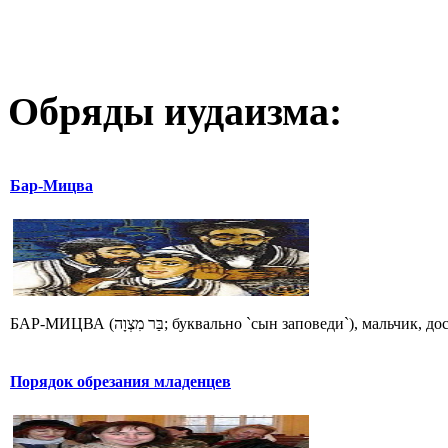
Обряды иудаизма:
Бар-Мицва
БАР-МИЦВА (בַּר מִצְוָה; буквально `сын заповеди`), 
Порядок обрезания младенцев