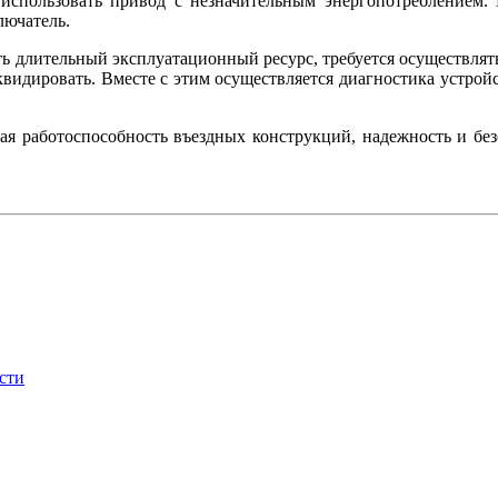
 использовать привод с незначительным энергопотреблением. 
лючатель.
ть длительный эксплуатационный ресурс, требуется осуществлять
видировать. Вместе с этим осуществляется диагностика устройс
ная работоспособность въездных конструкций, надежность и без
сти