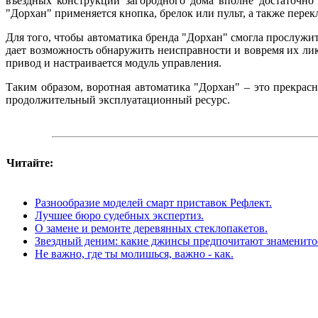
въездных конструкций загородного дома вполне достаточно
"Дорхан" применяется кнопка, брелок или пульт, а также перек
Для того, чтобы автоматика бренда "Дорхан" смогла прослужи
дает возможность обнаружить неисправности и вовремя их лик
привод и настраивается модуль управления.
Таким образом, воротная автоматика "Дорхан" – это прекрас
продолжительный эксплуатационный ресурс.
Читайте:
Разнообразие моделей смарт приставок Рефлект.
Лучшее бюро судебных экспертиз.
О замене и ремонте деревянных стеклопакетов.
Звездный деним: какие джинсы предпочитают знаменито
Не важно, где ты молишься, важно - как.