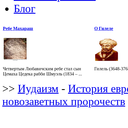
Блог
Ребе Махараш
О Гилеле
Четвертым Любавичским ребе стал сын
Гилель (3648-3768 /
Цемаха Цедека рабби Шмуэль (1834 – ...
>>
Иудаизм
-
История евре
новозаветных пророчеств