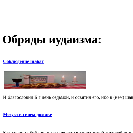
Обряды иудаизма:
Соблюдение шабат
И благословил Б-г день седьмой, и освятил его, ибо в (нем) шав
Мезуза в своем домике
Как говорит Библия, мезуза является защитницей жителей дома.