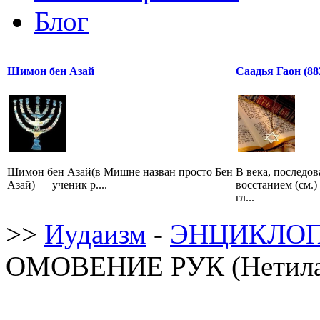
Блог
Шимон бен Азай
Саадья Гаон (882
Шимон бен Азай(в Мишне назван просто Бен
В века, последо
Азай) — ученик р....
восстанием (см.)
гл...
>>
Иудаизм
-
ЭНЦИКЛОП
ОМОВЕНИЕ РУК (Нетила