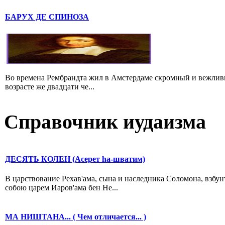
БАРУХ ДЕ СПИНОЗА
Во времена Рембрандта жил в Амстердаме скромный и вежлив
возрасте же двадцати че...
Справочник иудаизма
ДЕСЯТЬ КОЛЕН (Асерет hа-шватим)
В царствование Рехав'ама, сына и наследника Соломона, взбун
собою царем Иаров'ама бен Не...
МА НИШТАНА... ( Чем отличается... )