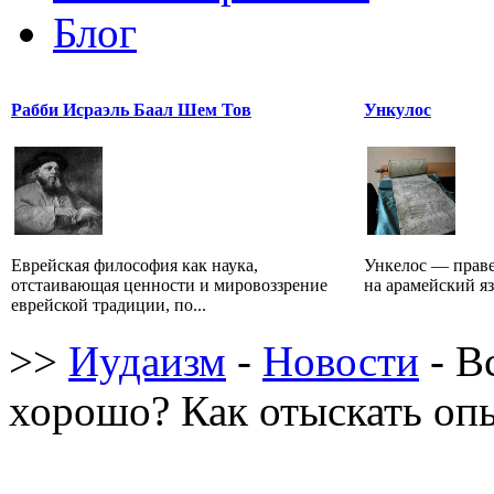
Блог
Рабби Исраэль Баал Шем Тов
Ункулос
Еврейская философия как наука,
Ункелос — праве
отстаивающая ценности и мировоззрение
на арамейский язы
еврейской традиции, по...
>>
Иудаизм
-
Новости
- В
хорошо? Как отыскать оп