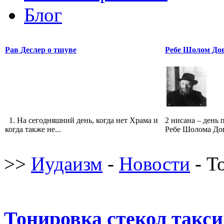
Блог
Рав Деслер о тшуве
Ребе Шолом До
1. На сегодняшний день, когда нет Храма и
2 нисана – день
когда также не...
Ребе Шолома Довб
>>
Иудаизм
-
Новости
- Т
Тонировка стекол такси