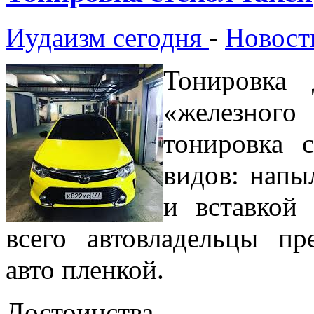
Иудаизм сегодня
-
Новост
Тонировка 
«железног
тонировка 
видов: напы
и вставкой
всего автовладельцы пр
авто пленкой.
Достоинства